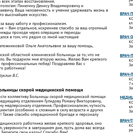
 всех этапах восстановления.
За
тологам: Пинегину Денису Владимировичу и
аевичу. Ваша человечность и умение удерживать жизнь в
ВРАЧ 
то высочайшее искусство.
КО
кл
за вашу заботу и профессионализм.
За
е — Вам отдельное, искреннее спасибо за ваш огромный
Трижды проходя через операцию и периоды
ался в том, что рядом со мной настоящие
ВРАЧ 
КО
апожниковой Ольге Анатольевне за вашу помощь,
За
ской областной клинической больницы за то, что не
ВРАЧ-
ало. Вы подарили мне вторую жизнь. Желаю Вам крепкого
КО
х профессиональных побед! Поздравляю Вас с
За
о работника!
ВРАЧ-
уклин В.С.
КО
7 
За
Больницы скорой медицинской помощи
ности коллективу Больницы скорой медицинской помощи
МЕДИЦ
аведующему отделением Гулидову Роману Викторовичу,
КО
у медперсоналу отделения. Профессионализм, чуткость
кл
иентам (особенно к сложным в силу возраста и других
За
т! Также спасибо операционной бригаде и персоналу
ВРАЧ-
дицинского работника желаю крепкого здоровья, оно
КО
, уверенности в завтрашнем дне, пусть дома вас всегда
ра
! Берегите свои кадры! Спасибо Вам!