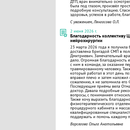
ДТП, врач внимательно осмотрел
была под глазом, произвёл прос
подробную консультацию. Спас
здоровья, успехов в работе, бл
С уважением, Лянгасова О.Л.
2 июня 2026 г.
Благодарность коллективу Ц
нейрохирургии
23 марта 2026 года я получила 
доставлена бригадой СМП в пол
Дмитриевич. Замечательный врач
дело. Огромная благодарность е
с ним в команде, за оказание п
травмированному человеку. Такж
который работал в этот день по
вправил плечо и затем наложил 
сожалению, я не запомнила его Ф
Последующие приёмы вела Отмах
доктор. Давала подробные рек
вопросы, с пониманием относила
Также хочу выразить благодарно
физиотерапевтического отделени
процедурного кабинета и масса
квалифицированные специалисты
поддержать и помочь каждому п
Варсегова Ольга Анатольевна