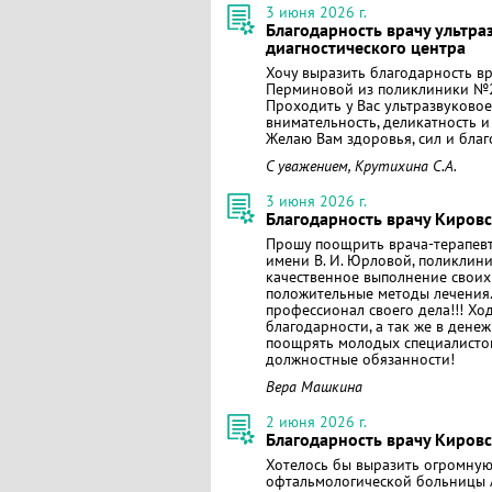
3 июня 2026 г.
Благодарность врачу ультра
диагностического центра
Хочу выразить благодарность в
Перминовой из поликлиники №2 
Проходить у Вас ультразвуковое
внимательность, деликатность и
Желаю Вам здоровья, сил и бла
С уважением, Крутихина С.А.
3 июня 2026 г.
Благодарность врачу Киров
Прошу поощрить врача-терапев
имени В. И. Юрловой, поликлини
качественное выполнение своих
положительные методы лечения.
профессионал своего дела!!! Хо
благодарности, а так же в дене
поощрять молодых специалистов
должностные обязанности!
Вера Машкина
2 июня 2026 г.
Благодарность врачу Киров
Хотелось бы выразить огромную
офтальмологической больницы 