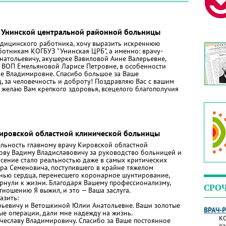
 Унинской центральной районной больницы
дицинского работника, хочу выразить искреннюю
отникам КОГБУЗ "Унинская ЦРБ", а именно: врачу-
натольевичу, акушерке Вавиловой Анне Валерьевне,
 ВОП Емельяновой Ларисе Петровне, в особенности
е Владимировне. Спасибо большое за Ваше
, за человечность и доброту! Поздравляю Вас с вашим
желаю Вам крепкого здоровья, всецелого благополучия
Кировской областной клинической больницы
льность главному врачу Кировской областной
ву Вадиму Владиславовичу за руководство больницей и
асение стало реальностью даже в самых критических
ора Семеновича, поступившего в крайне тяжелом
нью сердца, перенесшего коронарное шунтирование,
ернули к жизни. Благодаря Вашему профессионализму,
СРО
ношению Я выжил, и это — Ваша заслуга.
азить:
ьевичу и Ветошкиной Юлии Анатольевне. Ваши золотые
ВРАЧ-
ые операции, дали мне надежду на жизнь.
КО
ячеславу Владимировичу. Спасибо за Ваше постоянное
ра