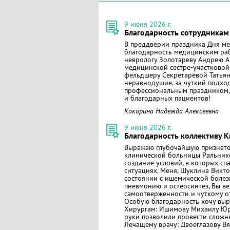
9 июня 2026 г.
Благодарность сотрудникам
В преддверии праздника Дня ме
благодарность медицинским раб
неврологу Золотареву Андрею А
медицинской сестре-участковой
фельдшеру Секретарёвой Татьян
неравнодушие, за чуткий подход
профессиональным праздником, 
и благодарных пациентов!
Кокорина Надежда Алексеевна
9 июня 2026 г.
Благодарность коллективу 
Выражаю глубочайшую признате
клинической больницы Ральнико
создание условий, в которых сп
ситуациях. Меня, Шуклина Викт
состоянии с ишемической болез
пневмонию и остеосинтез, Вы в
самоотверженности и чуткому от
Особую благодарность хочу выр
Хирургам: Ишимову Михаилу Юр
руки позволили провести сложн
Лечащему врачу: Двоеглазову В