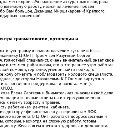
, на месте произвёл наложение аккуратных швов, рана
то ювелирную работу, назначил лечение, провел
ибо Вам большое, Джамшед Миршакарович! Крепкого
агодарных пациентов!
ентра травматологии, ортопедии и
бытовую травму в правом плечевом суставе и была
иклинику ЦТОиН. Приём вёл Разумный Сергей
, грамотный специалист, очень внимательный, знает своё
му и тем мед. работникам, кто в это раннее утро работал
ервой помощи, терпение, умение найти подход к
е хочу отметить и поблагодарить молодого специалиста,
зднее, с доктором Мазагаевым К.Г. Он мне виртуозно
гипс, постоянно поддерживал и помогал мне (к
.И.О.).
ова Елена Сергеевна. Внимательная, знающая своё дело
омендации и точные ответы на интересующие меня
сь к моему возрасту и травме.
сть работникам рентген -кабинета,
я, доктору - физиотерапевту, специалистам ЛФК,
жного кабинета. В ЦТОиН работают добросовестные и
, которые, несмотря на сложную работу, готовы
ациенту. Желаю всем крепкого здоровья и долголетия.