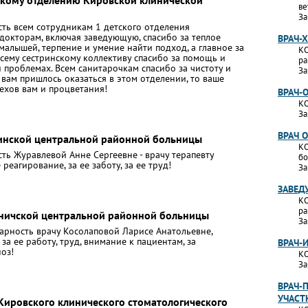
скому отделению Кировской клинической
ве
За
ь всем сотрудникам 1 детского отделения
окторам, включая заведующую, спасибо за теплое
ВРАЧ-
алышей, терпение и умение найти подход, а главное за
КО
Всему сестринскому коллективу спасибо за помощь и
ра
 проблемах. Всем санитарочкам спасибо за чистоту и
За
и вам пришлось оказаться в этом отделении, то ваше
ехов вам и процветания!
ВРАЧ-
КО
За
ВРАЧ 
инской центральной районной больницы
КО
ь Журавлевой Анне Сергеевне - врачу терапевту
бо
еагирование, за ее заботу, за ее труд!
За
ЗАВЕД
КО
ра
ьничской центральной районной больницы
За
арность врачу Косолаповой Ларисе Анатольевне,
а ее работу, труд, внимание к пациентам, за
ВРАЧ-
оз!
КО
За
ВРАЧ-
УЧАСТ
Кировского клинического стоматологического