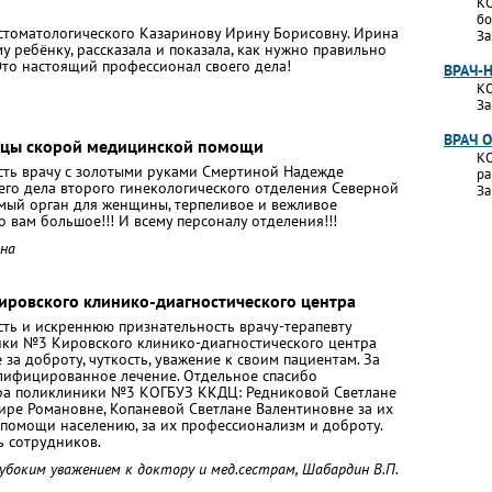
КО
бо
 стоматологического Казаринову Ирину Борисовну. Ирина
За
 ребёнку, рассказала и показала, как нужно правильно
Это настоящий профессионал своего дела!
ВРАЧ-
КО
За
ВРАЧ 
ницы скорой медицинской помощи
КО
ть врачу с золотыми руками Смертиной Надежде
ра
его дела второго гинекологического отделения Северной
За
мый орган для женщины, терпеливое и вежливое
 вам большое!!! И всему персоналу отделения!!!
вна
ировского клинико-диагностического центра
ть и искреннюю признательность врачу-терапевту
ики №3 Кировского клинико-диагностического центра
а доброту, чуткость, уважение к своим пациентам. За
лифицированное лечение. Отдельное спасибо
ара поликлиники №3 КОГБУЗ ККДЦ: Редниковой Светлане
ре Романовне, Копаневой Светлане Валентиновне за их
.помощи населению, за их профессионализм и доброту.
 сотрудников.
убоким уважением к доктору и мед.сестрам, Шабардин В.П.