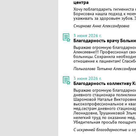
центра
Хочу поблагодарить гигиениста
Борисовна нашла подход к моему
ухаживать за здоровьем зубов. 
Смирнова Анна Александровна
3 июня 2026 г.
Благодарность врачу Боль
Выражаю огромную благодарнос
Алексеевне!!! Профессионал сво
больницы. Сохранила необходи
отношение к пациентам! Спасибо
Полыгалова Татьяна Александро
3 июня 2026 г.
Благодарность коллективу К
Выражаю огромную благодарнос
дневного стационара поликлин
Шаромовой Наталье Викторовне з
высокопрофессиональное и ква
мед.сестрам дневного стацион
Леонидовне, Трушниковой Эльми
нелегкий труд по оказанию мед
Убедительная просьба поощрить
С искренней благодарностью и гл