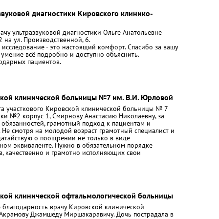
звуковой диагностики Кировского клинико-
рачу ультразвуковой диагностики Ольге Анатольевне
на ул. Производственной, 6.
 исследование - это настоящий комфорт. Спасибо за вашу
 умение всё подробно и доступно объяснить.
годарных пациентов.
ской клинической больницы №7 им. В.И. Юрловой
та участкового Кировской клинической больницы № 7
ки №2 корпус 1, Смирнову Анастасию Николаевну, за
 обязанностей, грамотный подход к пациентам и
 Не смотря на молодой возраст грамотный специалист и
датайствую о поощрении не только в виде
жном эквиваленте. Нужно в обязательном порядке
, качественно и грамотно исполняющих свои
ской клинической офтальмологической больницы
 благодарность врачу Кировской клинической
Акрамову Джамшеду Миршакаравичу. Дочь пострадала в