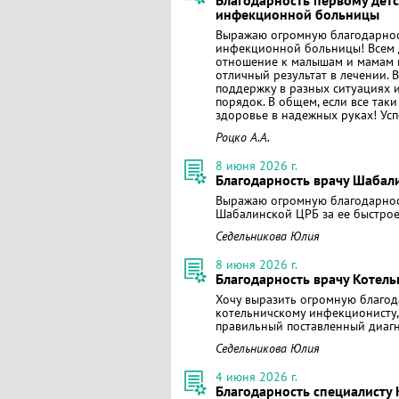
Благодарность первому дет
инфекционной больницы
Выражаю огромную благодарност
инфекционной больницы! Всем д
отношение к малышам и мамам м
отличный результат в лечении. 
поддержку в разных ситуациях и
порядок. В общем, если все так
здоровье в надежных руках! Усп
Роцко А.А.
8 июня 2026 г.
Благодарность врачу Шабал
Выражаю огромную благодарност
Шабалинской ЦРБ за ее быстрое р
Седельникова Юлия
8 июня 2026 г.
Благодарность врачу Котел
Хочу выразить огромную благод
котельничскому инфекционисту, з
правильный поставленный диагн
Седельникова Юлия
4 июня 2026 г.
Благодарность специалисту 