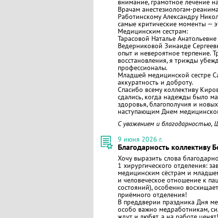
внимание, грамотное лечение на
Врачам анестезиологам-реанима
Работинскому Александру Никол
самые критические моменты — э
Медицинским сестрам:
Тарасовой Наталье Анатольевне 
Ведерниковой Зинаиде Сергеевн
опыт и невероятное терпение. 
восстановления, я трижды убежд
профессионалы.
Младшей медицинской сестре С
аккуратность и доброту.
Спасибо всему коллективу Киров
сдались, когда надежды было м
здоровья, благополучия и новы
наступающим Днем медицинског
С уважением и благодарностью, Ш
9 июня 2026 г.
Благодарность коллективу 
Хочу выразить слова благодар
1 хирургического отделения: з
медицинским сёстрам и младшем
и человеческое отношение к пац
состояний), особенно восхищае
приёмного отделения!
В преддверии праздника Дня ме
особо важно медработникам, сил
ждут и любят, а на работе ценят