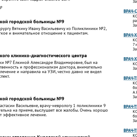
За
ар
ВРАЧ-
КО
ра
ской городской больницы №9
За
ирургу Вяткину Ивану Васильевичу из Поликлиники №2,
ткое и внимательное отношение к пациентам.
ВРАЧ-
КО
7 
За
кого клинико-диагностического центра
ВРАЧ-
ки №7 Ёлкиной Александре Владимировне, был на
КО
ственность и профессионализм доктора, внимательно
За
лечение и направила на УЗИ, честно давно не видел
пект.
ВРАЧ-
КО
бо
А.
За
ской городской больницы №9
астасии Васильевне, врачу-неврологу 1 поликлиники 9
ВРАЧ-
тельна на приеме, выслушает все жалобы. Очень хорошо
КО
ет эффективное лечение.
бо
За
ВРАЧ-
КО