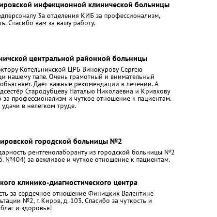
Кировской инфекционной клинической больницы
едперсоналу 3а отделения КИБ за профессионализм,
ь. Спасибо вам за вашу работу.
ьничской центральной районной больницы
октору Котельничской ЦРБ Винокурову Сергею
щи нашему папе. Очень грамотный и внимательный
 объясняет. Даёт важные рекомендации в лечении. А
едсестёр Стародубцеву Наталью Николаевна и Кривкову
о за профессионализм и чуткое отношение к пациентам.
удачи в нелегком труде.
Кировской городской больницы №2
дарность рентгенолаборанту из городской больницы №2
аб. №404) за вежливое и чуткое отношение к пациентам.
кого клинико-диагностического центра
ть за сердечное отношение Финицких Валентине
тации №2, г. Киров, д. 103. Спасибо за чуткость и
 благ и здоровья!