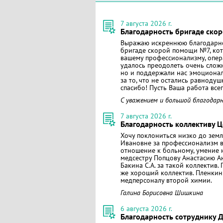
7 августа 2026 г.
Благодарность бригаде ск
Выражаю искреннюю благодарн
бригаде скорой помощи №7, кот
вашему профессионализму, опер
удалось преодолеть очень слож
но и поддержали нас эмоционал
за то, что не остались равноду
спасибо! Пусть Ваша работа все
С уважением и большой благодар
7 августа 2026 г.
Благодарность коллективу 
Хочу поклониться низко до земл
Ивановне за профессионализм в
отношение к больному, умение 
медсестру Попцову Анастасию А
Бакина С.А. за такой коллектив
же хороший коллектив. Пленкин
медперсоналу второй химии.
Галина Борисовна Шишкина
6 августа 2026 г.
Благодарность сотруднику Д