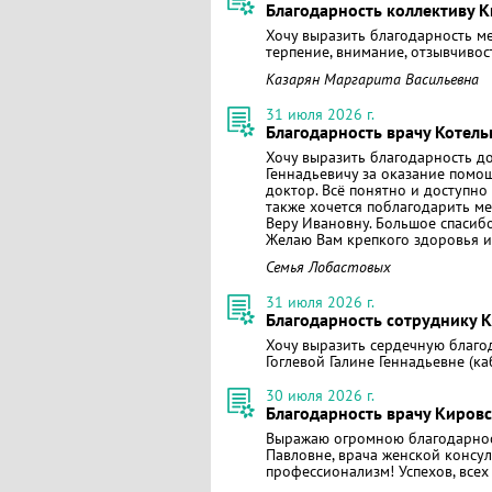
Благодарность коллективу 
Хочу выразить благодарность м
терпение, внимание, отзывчивост
Казарян Маргарита Васильевна
31 июля 2026 г.
Благодарность врачу Котел
Хочу выразить благодарность д
Геннадьевичу за оказание помо
доктор. Всё понятно и доступно
также хочется поблагодарить м
Веру Ивановну. Большое спасиб
Желаю Вам крепкого здоровья и 
Семья Лобастовых
31 июля 2026 г.
Благодарность сотруднику 
Хочу выразить сердечную благо
Гоглевой Галине Геннадьевне (к
30 июля 2026 г.
Благодарность врачу Кировс
Выражаю огромною благодарнос
Павловне, врача женской консуль
профессионализм! Успехов, всех