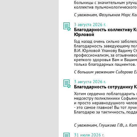
больницы с значительным улучш
коллектив пульмонологического 
С уважением, Фазульянов Марс К
3 августа 2026 г.
Благодарность коллективу 
Юрловой
Год назад очень сильно заболе
благодарность заведующему п
В.И. Юрловой Уланову Вадиму Ст
профессионализм, за отзывчивос
крепкого здоровья Вам и Вашим 
только благодарных пациентов.
С большим уважением Сидорова Ел
3 августа 2026 г.
Благодарность сотруднику 
Хотим сердечно поблагодарить
медсестру поликлиники Софьянн
и просто неравнодушного челов
- это самое главное! Вы тот луч
Благодарю за тактичность, подд
С уважением, Глушкова Г.Ф., г. Ко
31 июля 2026 г.