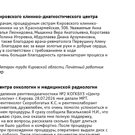
ировского клинико-диагностического центра
рачам, процедурным сестрам Кировского клинико-
иники на ул. Красноармейская, 30б. Уважаемые Анна
талья Леонидовна, Мышкина Вера Анатольевна, Коротаева
Полина Игоревна, Абдуллаева Диана Арзумановна,
 также благодарю врача-ревматолога Первушину Алену
 Благодарю вас за ваши золотые руки и добрые сердца,
 в соответствии с требованиями в ходе
очень большая благодарность организаторам процесса и
 Ветеран труда Кировской области, Почётный работник
РФ
Центра онкологии и медицинской радиологии
отделения рентгенодиагностики №2 КОГКБУЗ «Центр
огии» г. Кирова. 28.07.2026 мне делали МРТ.
ентгенолог Скоробогатых К.С. и рентгенолаборант
риветлив, дружелюбен, что очень помогло успокоиться и
ием процедуры. Я сразу сообщила Васильковой Н.И., что
ываю страх, она оказала мне полную поддержку,
 на все вопросы, рассказала сколько будет длиться
 мне было удобно и комфортно. После процедуры
 при прохождении процедуры, оперативно выдали диск с
о доброго. Такое отношение к пациентам показывает