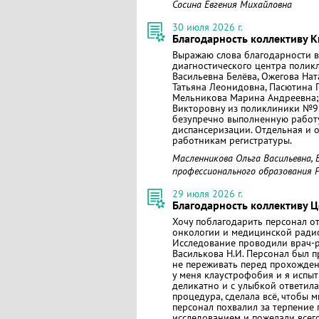
Сосина Евгения Михайловна
30 июля 2026 г.
Благодарность коллективу К
Выражаю слова благодарности в
диагностического центра поликл
Васильевна Белёва, Ожегова На
Татьяна Леонидовна, Пасютина 
Мельникова Марина Андреевна;
Викторовну из поликлиники №9.
безупречно выполненную работу
диспансеризации. Отдельная и 
работникам регистратуры.
Масленникова Ольга Васильевна,
профессионального образования 
29 июля 2026 г.
Благодарность коллективу 
Хочу поблагодарить персонал 
онкологии и медицинской радиол
Исследование проводили врач-р
Василькова Н.И. Персонал был п
не переживать перед прохожден
у меня клаустрофобия и я испыт
деликатно и с улыбкой ответила
процедура, сделала всё, чтобы
персонал похвалил за терпение
исследованием и пожелали всег