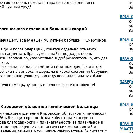
е слово очень помогали справляться с волнением.
ве
кой нужный труд!
За
ВРАЧ-
КО
ра
логического отделения Больницы скорой
За
ВРАЧ-
 лечащему врачу нашей 90-летней бабушки — Смертиной
КО
я до и после операции , хочется отдельно отметить
За
к пациентам. Врач сумела найти подход к очень
ень терпеливо, уважительно и доброжелательно, что для
ВРАЧ 
ажно.
КО
лексеевна всегда спокойно и понятным для нас языком
бо
твечала на вопросы и держала в курсе состояния бабушки.
За
у и неравнодушному подходу восстанавливаться было
ЗАВЕД
нную помощь, чуткость и человеческое отношение!
КО
ра
За
ВРАЧ-
 Кировской областной клинической больницы
КО
огическом отделении Кировской областной клинической
За
026 г. Лечащим врачом была Бабушкина Екатерина
лова благодарности и признательности за правильное и
ВРАЧ-
менное проведение диагностических мероприятий и
УЧАСТ
ведения лечения, улучшилось самочувствие. Выписался с