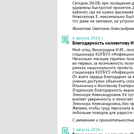
Сегодня, 06.08, при посещение 
удивлены быстротой принятия. Д
кабинет, где не нужно высиживат
Новоселова Е. максимально быс
тот даже не заплакал, не устрои
Филатова Светлана Александров
6 августа 2026 г.
Благодарность коллективу 
Мой отец, Виноградов И.Ю., пол
стационара КОГБУЗ «Инфекцион
Несколько месяцев терапии поза
во‑первых, за возможность полу
рамках национального проекта, 
стационара КОГБУЗ «Инфекцион
От всего сердца благодарим з
умение доступно объяснять сло
Ильиничну и Контякову Екатери
Отдельную благодарность выра
Элеоноре Александровне. Её чу
вселяет уверенность и помогает
Элеонора Александровна, без пр
Желаем, чтобы труд персонала в
побольше поводов для радости и
С уважением и признательностью
5 августа 2026 г.