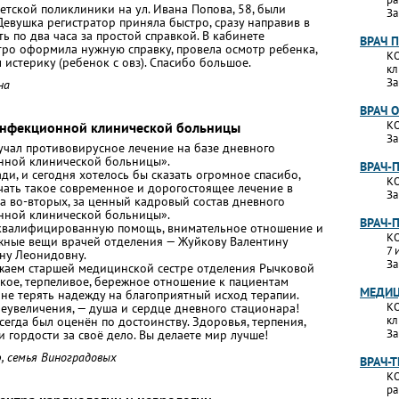
детской поликлиники на ул. Ивана Попова, 58, были
За
евушка регистратор приняла быстро, сразу направив в
ь по два часа за простой справкой. В кабинете
ВРАЧ 
тро оформила нужную справку, провела осмотр ребенка,
КО
л истерику (ребенок с овз). Спасибо большое.
кл
За
на
ВРАЧ 
КО
Инфекционной клинической больницы
За
учал противовирусное лечение на базе дневного
ной клинической больницы».
ВРАЧ-
ди, и сегодня хотелось бы сказать огромное спасибо,
КО
чать такое современное и дорогостоящее лечение в
За
а во‑вторых, за ценный кадровый состав дневного
ной клинической больницы».
ВРАЧ-
а квалифицированную помощь, внимательное отношение и
КО
жные вещи врачей отделения — Жуйкову Валентину
7 
ну Леонидовну.
За
жаем старшей медицинской сестре отделения Рычковой
ткое, терпеливое, бережное отношение к пациентам
МЕДИЦ
 не терять надежду на благоприятный исход терапии.
КО
еувеличения, — душа и сердце дневного стационара!
кл
сегда был оценён по достоинству. Здоровья, терпения,
За
 гордости за своё дело. Вы делаете мир лучше!
, семья Виноградовых
ВРАЧ-
КО
ра