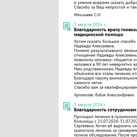
и умение вовремя сказать добро
Спасибо за Ваш непростой и та
Мякишева С.Н.
3 августа 2026 г.
Благодарность врачу гинеко
медицинской помощи
Хотим сказать большое спасибо
Надежде Алексеевне.
​Помимо результативного лечени
отношение Надежды Алексеевны 
пожилому человеку: общается оч
человека в 90 лет невероятно в
​Нам, родственникам, Надежда А
объясняла все этапы лечения, о
Благодаря такому внимательном
намного легче.
​Спасибо вам за квалифицирова
Артюкова Лидия Александровна
3 августа 2026 г.
Благодарность сотрудникам
Проходил лечение в пульмонол
больницы с 21.07.2026-31.07.2
Сергеевна. Хотел ей выразить с
грамотное лечение, за своевре
полное обследование. После про