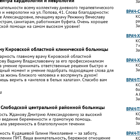
Центра кардиологии и неврологии
За
ательности всему коллективу дневного терапевтического
ВРАЧ-
и неврологии на ул. Попова, 41. Слова благодарности:
КО
е Александровне, лечащему врачу Ренжину Вячеславу
ра
естрам, санитарам, работникам буфета. Очень хорошее
За
ской помощи на самом высоком уровне!
ВРАЧ-
КО
7 
ачу Кировской областной клинической больницы
За
арность главному врачу Кировской областной
ВРАЧ-
ву Вадиму Владиславовичу за его профессионализм
КО
за умение принимать ответственные решения быстро и
За
рудный момент и умение подобрать подходящие слова для
 за жизнь близкого человека и воспрянуть духом!
ешь верить в «ангелов в белых халатах». Спасибо вам
ВРАЧ-
КО
бо
а
А.
За
 Слободской центральной районной больницы
ВРАЧ-
КО
сть Жданову Дмитрию Александровичу за высокий
бо
е ведение беременности и грамотную помощь.
За
вала уверенность в благополучном течении
ность Кудяшевой Галине Николаевне — за заботу,
ВРАЧ-
елении ПИТ. Ваша внимательность, бережное отношение
КО