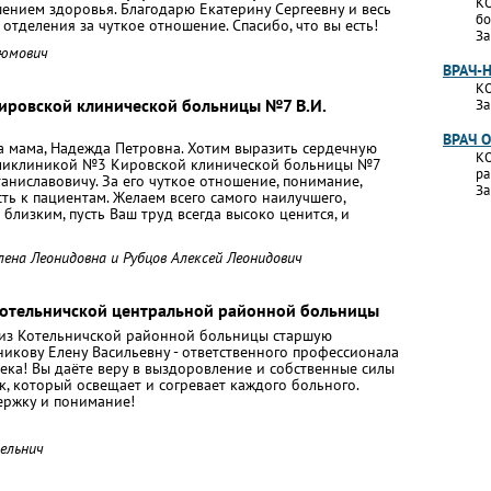
КО
ением здоровья. Благодарю Екатерину Сергеевну и весь
бо
отделения за чуткое отношение. Спасибо, что вы есть!
За
аюмович
ВРАЧ-
КО
Кировской клинической больницы №7 В.И.
За
ВРАЧ 
ла мама, Надежда Петровна. Хотим выразить сердечную
КО
оликлиникой №3 Кировской клинической больницы №7
ра
аниславовичу. За его чуткое отношение, понимание,
За
ть к пациентам. Желаем всего самого наилучшего,
близким, пусть Ваш труд всегда высоко ценится, и
ена Леонидовна и Рубцов Алексей Леонидович
Котельничской центральной районной больницы
 из Котельничской районной больницы старшую
икову Елену Васильевну - ответственного профессионала
ека! Вы даёте веру в выздоровление и собственные силы
ик, который освещает и согревает каждого больного.
ержку и понимание!
тельнич