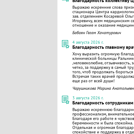
Благодарность коллективу 
Выражаю искренние слова призн
стационара Центра кардиологии 
зав. отделением Косаревой Ольг
Игоревичу, всем медицинским с
отношение и оказание медицин
Бабаян Гегам Хачатурович
4 августа 2026 г.
Благодарность главному вр
Хочу выразить огромную благод
клинической больницы Ральнико
,человеколюбие, отзывчивость, 
четко, за поддержку в самый т
того, чтоб продолжать бороться
Встречая таких врачей продолжа
еще раз от всей души!
Чарушникова Марина Анатольевн
3 августа 2026 г.
Благодарность сотрудникам
Выражаю искреннюю благодарно
профессионализм, внимательно
Благодаря его работе я чувство
беременности и была спокойна.
Отдельная и огромная благодар
спокойствие и поддержку в отд