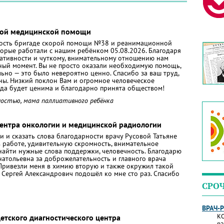
орой медицинской помощи
ость бригаде скорой помощи №38 и реанимационной
орые работали с нашим ребёнком 05.08.2026. Благодаря
ативности и чуткому, внимательному отношению нам
ный момент. Вы не просто оказали необходимую помощь,
ьно — это было невероятно ценно. Спасибо за ваш труд,
шны. Низкий поклон Вам и огромное человеческое
гда будет ценима и благодарно принята обществом!
ностью, мама паллиативного ребёнка
Центра онкологии и медицинской радиологии
и и сказать слова благодарности врачу Русовой Татьяне
 работе, удивительную скромность, внимательное
найти нужные слова поддержки, человечность. Благодарю
натольевна за доброжелательность и главного врача
. Привезли меня в химию вторую и также окружил такой
 Сергей Александрович подошёл ко мне сто раз. Спасибо
СРО
ВРАЧ-
КО
етского диагностического центра
ра