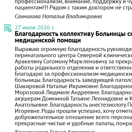
профессионализм, внимание, поддержку и ч
пациентам!!! Рядом с таким доктором не ст
Санникова Наталья Владимировна
27 июля 2026 г.
Благодарность коллективу Больницы с
медицинской помощи
Выражаю огромную благодарность руководи
перинатального центра Северной клиничес
Аракеляну Согомону Маркленовичу за прек
работы родильного отделения и ответственн
Благодарю за профессионализм медицински
больницы. Благодарность заведующей патол
Шакировой Наталье Икрамовне. Благодарнос
Морозовой Людмиле Андреевне. Благодарно
акушерам Домниной Татьяне Леонидовне и 
Анатольевне. Благодарность анестезиологу 
Игоревне. Роды прошли успешно, хочу отмет
доброжелательное отношение всего персона
прекрасные чистые и удобные палаты, понра
Кошурникова Галина Алексеевна