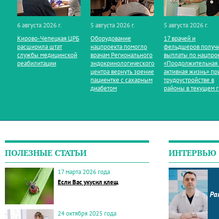
6 августа 2026 г.
5 августа 2026 г.
5 августа 2026 г.
Кирово‑Чепецкая ЦРБ
Оборудование
17 врачей и
расширила штат
нацпроекта помогло
фельдшеров получ
службы медицинской
врачам Регионального
выплаты по нацпро
реабилитации
эндокринологического
«Продолжительная
центра вернуть зрение
активная жизнь» пр
пациентке с сахарным
трудоустройстве в
диабетом
районы в текущем 
ПОЛЕЗНЫЕ СТАТЬИ
ИНТЕРВЬЮ
17 марта 2026 года
Если Вас укусил клещ
Ра
24 октября 2025 года