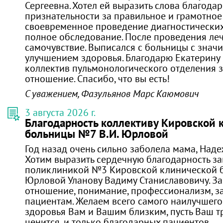
Сергеевна. Хотел ей выразить слова благода
признательности за правильное и грамотное 
своевременное проведение диагностически
полное обследование. После проведения леч
самочувствие. Выписался с больницы с знач
улучшением здоровья. Благодарю Екатерину 
коллектив пульмонологического отделения з
отношение. Спасибо, что вы есть!
С уважением, Фазульянов Марс Каюмович
3 августа 2026 г.
Благодарность коллективу Кировской 
больницы №7 В.И. Юрловой
Год назад очень сильно заболела мама, Наде
Хотим выразить сердечную благодарность з
поликлиникой №3 Кировской клинической б
Юрловой Уланову Вадиму Станиславовичу. За
отношение, понимание, профессионализм, за
пациентам. Желаем всего самого наилучшего
здоровья Вам и Вашим близким, пусть Ваш т
ценится, и только благодарных пациентов.