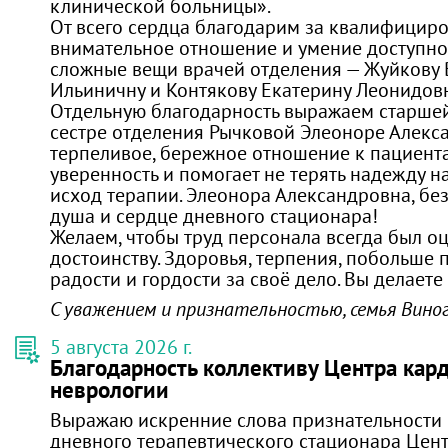
клинической больницы».
От всего сердца благодарим за квалифицир
внимательное отношение и умение доступно
сложные вещи врачей отделения — Жуйкову 
Ильиничну и Контякову Екатерину Леонидовн
Отдельную благодарность выражаем старше
сестре отделения Рычковой Элеоноре Алекса
терпеливое, бережное отношение к пациент
уверенность и помогает не терять надежду 
исход терапии. Элеонора Александровна, без
душа и сердце дневного стационара!
Желаем, чтобы труд персонала всегда был о
достоинству. Здоровья, терпения, побольше 
радости и гордости за своё дело. Вы делаете
С уважением и признательностью, семья Вино
5 августа 2026 г.
Благодарность коллективу Центра кар
неврологии
Выражаю искренние слова признательности 
дневного терапевтического стационара Цен