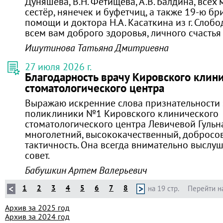
Дуняшева, В.Н. Фетищева, А.В. Балдина, всех
сестёр, нянечек и буфетчиц, а также 19-ю бр
помощи и доктора Н.А. Касаткина из г. Слобо
всем вам доброго здоровья, личного счастья
Ишутинова Татьяна Дмитриевна
27 июля 2026 г.
Благодарность врачу Кировского клин
стоматологического центра
Выражаю искренние слова признательности 
поликлиники №1 Кировского клинического
стоматологического центра Левичевой Гульн
многолетний, высококачественный, добросов
тактичность. Она всегда внимательно выслуш
совет.
Бабушкин Артем Валерьевич
1
2
3
4
5
6
7
8
на 19 стр.
Перейти н
Архив за 2025 год
Архив за 2024 год