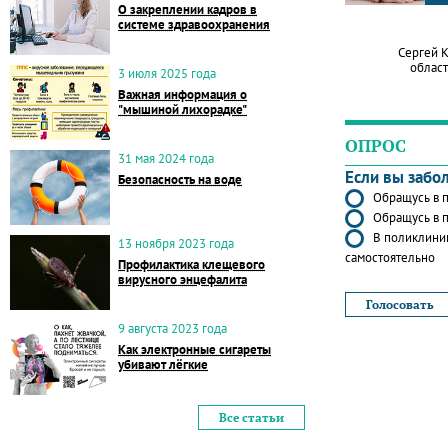
О закреплении кадров в
системе здравоохранения
Сергей 
област
3 июля 2025 года
Важная информация о
"мышиной лихорадке"
ОПРОС
31 мая 2024 года
Если вы забо
Безопасность на воде
Обращусь в п
Обращусь в п
В поликлиник
13 ноября 2023 года
самостоятельно
Профилактика клещевого
вирусного энцефалита
9 августа 2023 года
Как электронные сигареты
убивают лёгкие
Все статьи