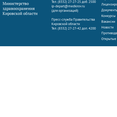
Тел. (8332) 27-27-25 доб. 2500
Министерство
Лицензир
ip-depart@medkirov.ru
здравоохранения
Документ
(для организаций)
Кировской области
Конкурсы
Пресс-служба Правительства
Вакансии
Кировской области
Новости
Тел. (8332) 27-27-42 доп. 4200
Противоде
Открытые