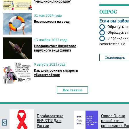
"мышиной лихорадке"
ОПРОС
31 мая 2024 года
Если вы забо
Безопасность на воде
Обращусь в п
Обращусь в п
В поликлиник
13 ноября 2023 года
самостоятельно
Профилактика клещевого
вирусного энцефалита
9 августа 2023 года
Как электронные сигареты
убивают лёгкие
Все статьи
Профилактика
Опрос Оцени
ВИЧ/СПИДа в
новый стиль
России
поликлиник Ро