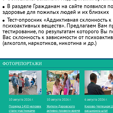
В разделе Гражданам на сайте появился п
здоровье для пожилых людей и их близких
Тест-опросник «Аддиктивная склонность к
психоактивных веществ». Предлагаем Вам 
тестирование, по результатам которого Вы по
Вас склонность к зависимости от психоакти
(алкоголя, наркотиков, никотина и др.)
ФОТОРЕПОРТАЖИ
10 августа 2026 г.
10 августа 2026 г.
6 августа 2026 г.
Порядка 1450 человек
Жители Даровского
Кирово‑Чепецкая 
стали участниками
активно провели время
расширила штат