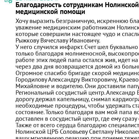
Благодарность сотрудникам Нолинской
медицинской помощи
Хочу выразить безграничную, искреннюю бла
уважение медицинским работникам Нолинск
которые совершили настоящее чудо и спасл
Рыжкову Вячеславу Ивановичу.
У него случился инфаркт. Счет шел буквально
только благодаря молниеносной, высокопр
работе этих людей папа остался жив, идет на
через два дня возвращается домой из больн
Огромное спасибо бригаде скорой медицин
Городилову Александру Викторовичу, Краево
Михайловне и водителю. Они доставили папу
Региональный сосудистый центр. Александр
дорогу держал капельницу, снимал кардиогр
необходимые процедуры, чтобы удержать ст
состояние. Только благодаря вам мой папа 
доставлен в сосудистый центр, где ему сраз
Также от всего сердца благодарю специалис
Нолинской ЦРБ Соловьеву Светлану Николаев
вашу мгновенную реакцию при приеме тяжел