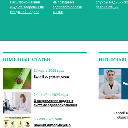
масштабной акции
на празднике
службы медицинск
«Будьте здоровы» на
здорового образа
реабилитации
минувшей неделе
жизни
ПОЛЕЗНЫЕ СТАТЬИ
ИНТЕРВЬЮ
17 марта 2026 года
Если Вас укусил клещ
Ра
24 октября 2025 года
О закреплении кадров в
системе здравоохранения
Сергей 
област
3 июля 2025 года
Важная информация о