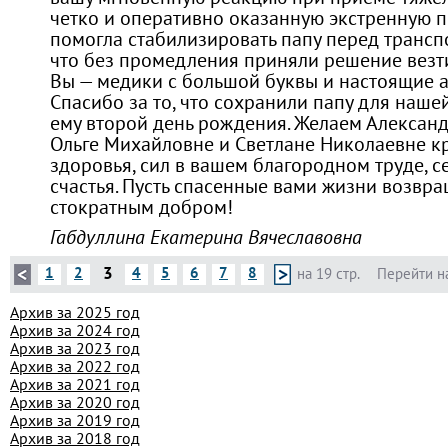
четко и оперативно оказанную экстренную 
помогла стабилизировать папу перед транспо
что без промедления приняли решение везти
Вы — медики с большой буквы и настоящие а
Спасибо за то, что сохранили папу для наше
ему второй день рождения. Желаем Александ
Ольге Михайловне и Светлане Николаевне к
здоровья, сил в вашем благородном труде, с
счастья. Пусть спасенные вами жизни возвр
стократным добром!
Габдуллина Екатерина Вячеславовна
3
1
2
4
5
6
7
8
на 19 стр.
Перейти н
Архив за 2025 год
Архив за 2024 год
Архив за 2023 год
Архив за 2022 год
Архив за 2021 год
Архив за 2020 год
Архив за 2019 год
Архив за 2018 год