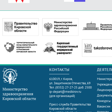
КОНТАКТЫ
ДЕЯТЕЛ
610019, г. Киров,
Министерс
ул. Защитников Отечества, 69
Учрежден
Тел. (8332) 27-27-25 доб. 2500
Министерство
Лицензир
ip-depart@medkirov.ru
здравоохранения
Документ
(для организаций)
Кировской области
Конкурсы
Пресс-служба Правительства
Вакансии
Кировской области
Новости