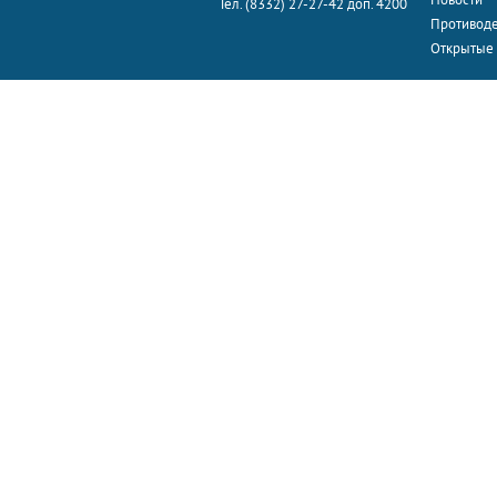
Тел. (8332) 27-27-42 доп. 4200
Противоде
Открытые