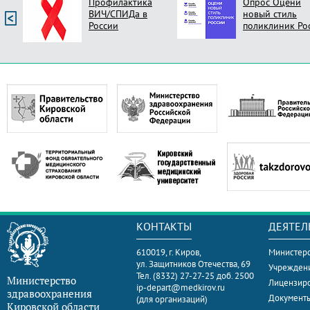
Профилактика
Опрос Оцени
ВИЧ/СПИДа в
новый стиль
России
поликлиник Ро
КОНТАКТЫ
ДЕЯТЕЛ
610019, г. Киров,
Министерс
ул. Защитников Отечества, 69
Учрежден
Тел. (8332) 27-27-25 доб. 2500
Министерство
Лицензир
ip-depart@medkirov.ru
здравоохранения
Документ
(для организаций)
Кировской области