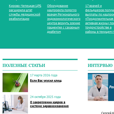
Кирово‑Чепецкая ЦРБ
Оборудование
17 врачей и
расширила штат
нацпроекта помогло
фельдшеров получ
службы медицинской
врачам Регионального
выплаты по нацпро
реабилитации
эндокринологического
«Продолжительная
центра вернуть зрение
активная жизнь» пр
пациентке с сахарным
трудоустройстве в
диабетом
районы в текущем 
ПОЛЕЗНЫЕ СТАТЬИ
ИНТЕРВЬЮ
17 марта 2026 года
Если Вас укусил клещ
Ра
24 октября 2025 года
О закреплении кадров в
системе здравоохранения
Сергей 