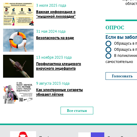
област
3 июля 2025 года
Важная информация о
"мышиной лихорадке"
ОПРОС
31 мая 2024 года
Если вы забо
Безопасность на воде
Обращусь в п
Обращусь в п
В поликлиник
13 ноября 2023 года
самостоятельно
Профилактика клещевого
вирусного энцефалита
9 августа 2023 года
Как электронные сигареты
убивают лёгкие
Все статьи