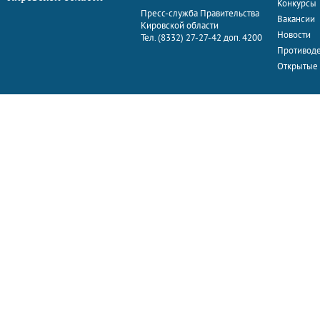
Конкурсы
Пресс-служба Правительства
Вакансии
Кировской области
Новости
Тел. (8332) 27-27-42 доп. 4200
Противоде
Открытые