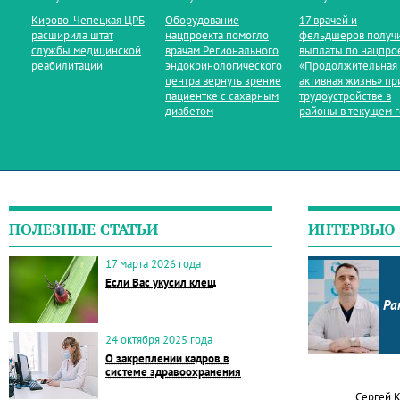
Кирово‑Чепецкая ЦРБ
Оборудование
17 врачей и
расширила штат
нацпроекта помогло
фельдшеров получ
службы медицинской
врачам Регионального
выплаты по нацпро
реабилитации
эндокринологического
«Продолжительная
центра вернуть зрение
активная жизнь» пр
пациентке с сахарным
трудоустройстве в
диабетом
районы в текущем 
ПОЛЕЗНЫЕ СТАТЬИ
ИНТЕРВЬЮ
17 марта 2026 года
Если Вас укусил клещ
Ра
24 октября 2025 года
О закреплении кадров в
системе здравоохранения
Сергей 