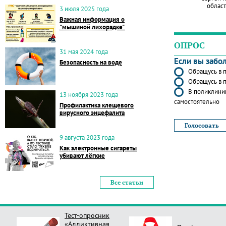
област
3 июля 2025 года
Важная информация о
"мышиной лихорадке"
ОПРОС
31 мая 2024 года
Если вы забо
Безопасность на воде
Обращусь в п
Обращусь в п
В поликлиник
13 ноября 2023 года
самостоятельно
Профилактика клещевого
вирусного энцефалита
9 августа 2023 года
Как электронные сигареты
убивают лёгкие
Все статьи
Тест-опросник
«Аддиктивная