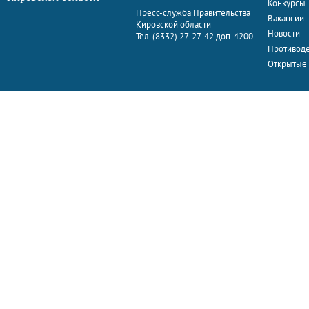
Конкурсы
Пресс-служба Правительства
Вакансии
Кировской области
Новости
Тел. (8332) 27-27-42 доп. 4200
Противоде
Открытые