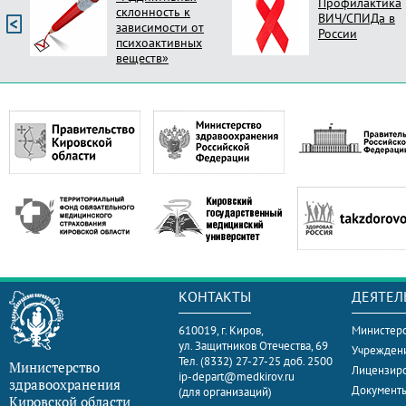
Профилактика
склонность к
ВИЧ/СПИДа в
зависимости от
России
психоактивных
веществ»
КОНТАКТЫ
ДЕЯТЕЛ
610019, г. Киров,
Министерс
ул. Защитников Отечества, 69
Учрежден
Тел. (8332) 27-27-25 доб. 2500
Министерство
Лицензир
ip-depart@medkirov.ru
здравоохранения
Документ
(для организаций)
Кировской области