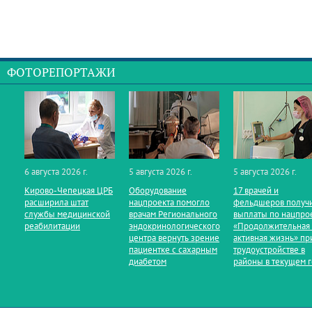
ФОТОРЕПОРТАЖИ
6 августа 2026 г.
5 августа 2026 г.
5 августа 2026 г.
Кирово‑Чепецкая ЦРБ
Оборудование
17 врачей и
расширила штат
нацпроекта помогло
фельдшеров получ
службы медицинской
врачам Регионального
выплаты по нацпро
реабилитации
эндокринологического
«Продолжительная
центра вернуть зрение
активная жизнь» пр
пациентке с сахарным
трудоустройстве в
диабетом
районы в текущем 