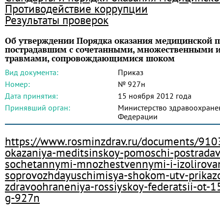
Противодействие коррупции
Результаты проверок
Об утверждении Порядка оказания медицинской
пострадавшим с сочетанными, множественными 
травмами, сопровождающимися шоком
Вид документа:
Приказ
Номер:
№ 927н
Дата принятия:
15 ноября 2012 года
Принявший орган:
Министерство здравоохране
Федерации
https://www.rosminzdrav.ru/documents/910
okazaniya-meditsinskoy-pomoschi-postrada
sochetannymi-mnozhestvennymi-i-izolirov
soprovozhdayuschimisya-shokom-utv-prikaz
zdravoohraneniya-rossiyskoy-federatsii-ot-
g-927n