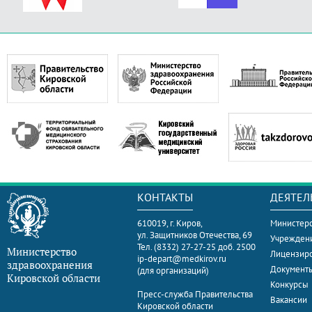
КОНТАКТЫ
ДЕЯТЕЛ
610019, г. Киров,
Министерс
ул. Защитников Отечества, 69
Учрежден
Тел. (8332) 27-27-25 доб. 2500
Министерство
Лицензир
ip-depart@medkirov.ru
здравоохранения
Документ
(для организаций)
Кировской области
Конкурсы
Пресс-служба Правительства
Вакансии
Кировской области