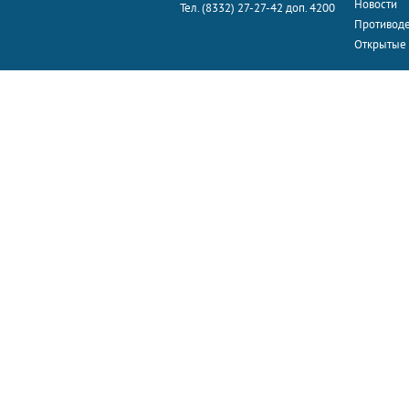
Новости
Тел. (8332) 27-27-42 доп. 4200
Противоде
Открытые