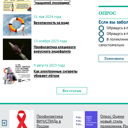
"мышиной лихорадке"
ОПРОС
31 мая 2024 года
Если вы забо
Безопасность на воде
Обращусь в п
Обращусь в п
В поликлиник
13 ноября 2023 года
самостоятельно
Профилактика клещевого
вирусного энцефалита
9 августа 2023 года
Как электронные сигареты
убивают лёгкие
Все статьи
Профилактика
Опрос Оцени
ВИЧ/СПИДа в
новый стиль
России
поликлиник Ро