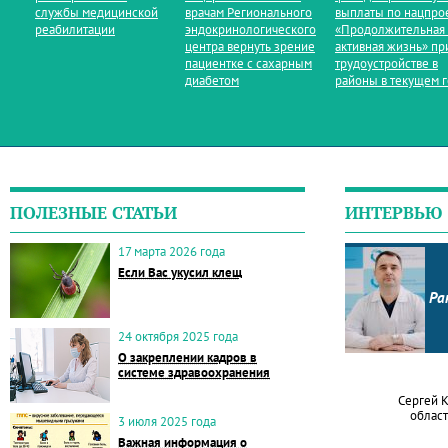
службы медицинской
врачам Регионального
выплаты по нацпро
реабилитации
эндокринологического
«Продолжительная
центра вернуть зрение
активная жизнь» пр
пациентке с сахарным
трудоустройстве в
диабетом
районы в текущем 
ПОЛЕЗНЫЕ СТАТЬИ
ИНТЕРВЬЮ
17 марта 2026 года
Если Вас укусил клещ
Ра
24 октября 2025 года
О закреплении кадров в
системе здравоохранения
Сергей 
област
3 июля 2025 года
Важная информация о