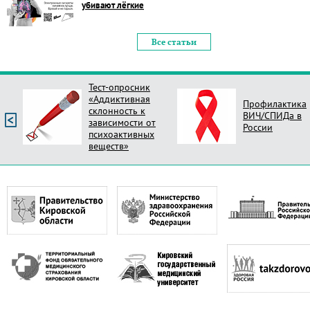
убивают лёгкие
Все статьи
Тест-опросник
«Аддиктивная
Профилактика
склонность к
ВИЧ/СПИДа в
зависимости от
России
психоактивных
веществ»