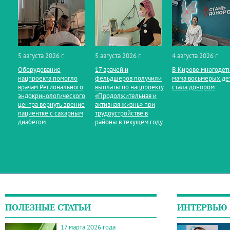
5 августа 2026 г.
5 августа 2026 г.
4 августа 2026 г.
Оборудование
17 врачей и
В Кирове многодет
нацпроекта помогло
фельдшеров получили
мама восьмерых де
врачам Регионального
выплаты по нацпроекту
стала донором
эндокринологического
«Продолжительная и
центра вернуть зрение
активная жизнь» при
пациентке с сахарным
трудоустройстве в
диабетом
районы в текущем году
ПОЛЕЗНЫЕ СТАТЬИ
ИНТЕРВЬЮ
17 марта 2026 года