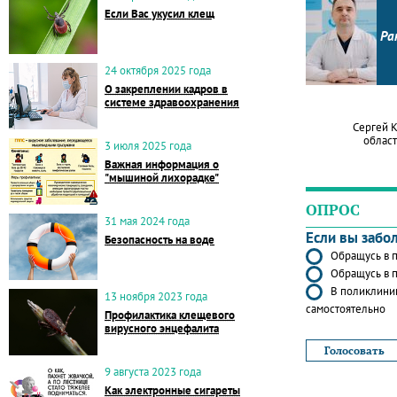
Если Вас укусил клещ
Ра
24 октября 2025 года
О закреплении кадров в
системе здравоохранения
Сергей 
област
3 июля 2025 года
Важная информация о
"мышиной лихорадке"
ОПРОС
31 мая 2024 года
Если вы забо
Безопасность на воде
Обращусь в п
Обращусь в п
В поликлиник
13 ноября 2023 года
самостоятельно
Профилактика клещевого
вирусного энцефалита
9 августа 2023 года
Как электронные сигареты