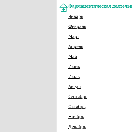
Фармацевтическая деятельн
Январь
Февраль
Март
Апрель
Май
Июнь
Июль
Август
Сентябрь
Октябрь
Ноябрь
Декабрь