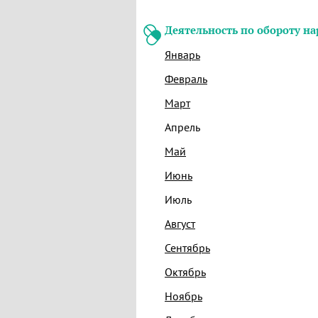
Деятельность по обороту н
Январь
Февраль
Март
Апрель
Май
Июнь
Июль
Август
Сентябрь
Октябрь
Ноябрь