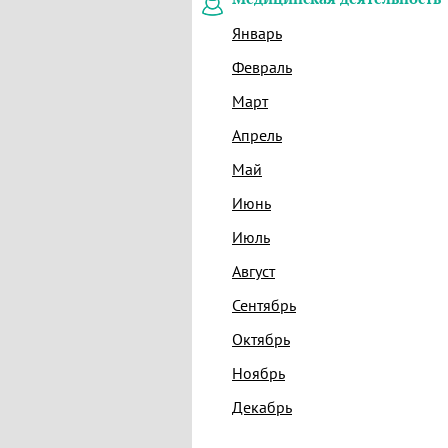
Январь
Февраль
Март
Апрель
Май
Июнь
Июль
Август
Сентябрь
Октябрь
Ноябрь
Декабрь