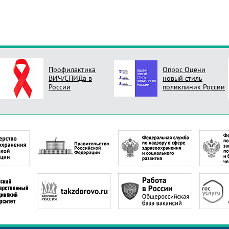
Профилактика
Опрос Оцени
ВИЧ/СПИДа в
новый стиль
России
поликлиник России