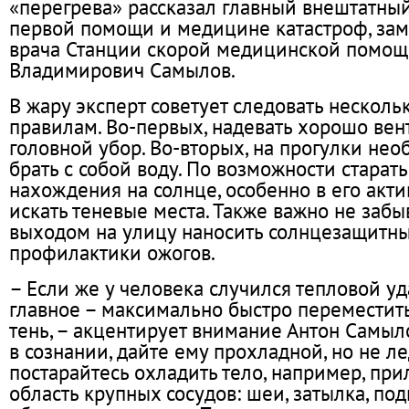
«перегрева» рассказал главный внештатны
первой помощи и медицине катастроф, зам
врача Станции скорой медицинской помощи
Владимирович Самылов.
В жару эксперт советует следовать нескол
правилам. Во-первых, надевать хорошо ве
головной убор. Во-вторых, на прогулки нео
брать с собой воду. По возможности старать
нахождения на солнце, особенно в его акти
искать теневые места. Также важно не забы
выходом на улицу наносить солнцезащитн
профилактики ожогов.
– Если же у человека случился тепловой уд
главное – максимально быстро переместит
тень, – акцентирует внимание Антон Самыло
в сознании, дайте ему прохладной, но не л
постарайтесь охладить тело, например, пр
область крупных сосудов: шеи, затылка, по