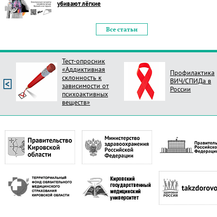
убивают лёгкие
Все статьи
Тест-опросник
«Аддиктивная
Профилактика
склонность к
ВИЧ/СПИДа в
зависимости от
России
психоактивных
веществ»