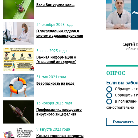
Если Вас укусил клещ
Ра
24 октября 2025 года
О закреплении кадров в
системе здравоохранения
Сергей 
област
3 июля 2025 года
Важная информация о
"мышиной лихорадке"
ОПРОС
31 мая 2024 года
Если вы забо
Безопасность на воде
Обращусь в п
Обращусь в п
В поликлиник
13 ноября 2023 года
самостоятельно
Профилактика клещевого
вирусного энцефалита
9 августа 2023 года
Как электронные сигареты