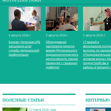
ФОТОРЕПОРТАЖИ
6 августа 2026 г.
5 августа 2026 г.
5 августа 2026 г.
Кирово‑Чепецкая ЦРБ
Оборудование
17 врачей и
расширила штат
нацпроекта помогло
фельдшеров получ
службы медицинской
врачам Регионального
выплаты по нацпро
реабилитации
эндокринологического
«Продолжительная
центра вернуть зрение
активная жизнь» пр
пациентке с сахарным
трудоустройстве в
диабетом
районы в текущем 
ПОЛЕЗНЫЕ СТАТЬИ
ИНТЕРВЬЮ
17 марта 2026 года