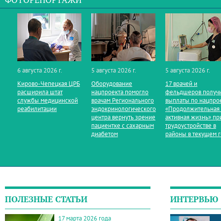
ФОТОРЕПОРТАЖИ
6 августа 2026 г.
5 августа 2026 г.
5 августа 2026 г.
Кирово‑Чепецкая ЦРБ
Оборудование
17 врачей и
расширила штат
нацпроекта помогло
фельдшеров получ
службы медицинской
врачам Регионального
выплаты по нацпро
реабилитации
эндокринологического
«Продолжительная
центра вернуть зрение
активная жизнь» пр
пациентке с сахарным
трудоустройстве в
диабетом
районы в текущем 
ПОЛЕЗНЫЕ СТАТЬИ
ИНТЕРВЬЮ
17 марта 2026 года