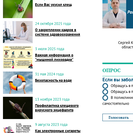
Если Вас укусил клещ
Ра
24 октября 2025 года
О закреплении кадров в
системе здравоохранения
Сергей 
област
3 июля 2025 года
Важная информация о
"мышиной лихорадке"
ОПРОС
31 мая 2024 года
Если вы забо
Безопасность на воде
Обращусь в п
Обращусь в п
В поликлиник
13 ноября 2023 года
самостоятельно
Профилактика клещевого
вирусного энцефалита
9 августа 2023 года
Как электронные сигареты