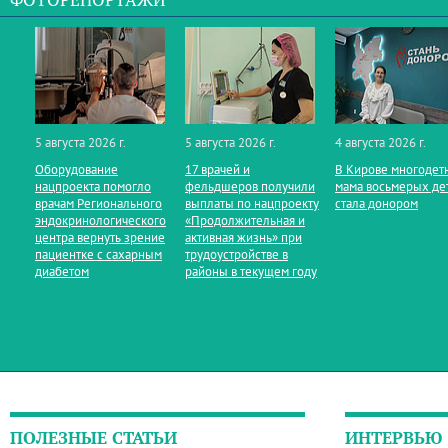
ФОТОРЕПОРТАЖИ
5 августа 2026 г.
5 августа 2026 г.
4 августа 2026 г.
Оборудование
17 врачей и
В Кирове многодет
нацпроекта помогло
фельдшеров получили
мама восьмерых де
врачам Регионального
выплаты по нацпроекту
стала донором
эндокринологического
«Продолжительная и
центра вернуть зрение
активная жизнь» при
пациентке с сахарным
трудоустройстве в
диабетом
районы в текущем году
ПОЛЕЗНЫЕ СТАТЬИ
ИНТЕРВЬЮ