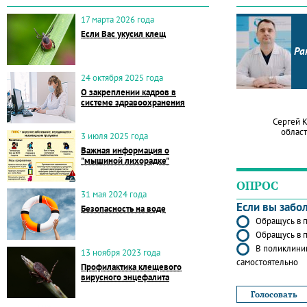
17 марта 2026 года
Если Вас укусил клещ
Ра
24 октября 2025 года
О закреплении кадров в
системе здравоохранения
Сергей 
област
3 июля 2025 года
Важная информация о
"мышиной лихорадке"
ОПРОС
31 мая 2024 года
Если вы забо
Безопасность на воде
Обращусь в п
Обращусь в п
В поликлиник
13 ноября 2023 года
самостоятельно
Профилактика клещевого
вирусного энцефалита