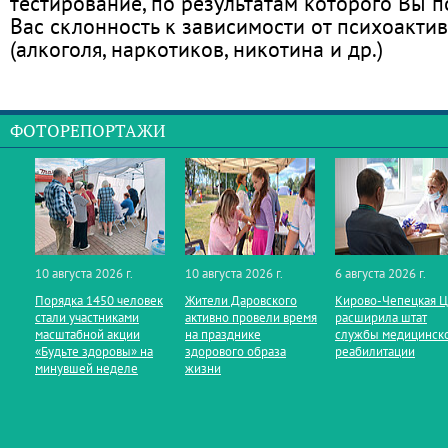
тестирование, по результатам которого Вы по
Вас склонность к зависимости от психоакти
(алкоголя, наркотиков, никотина и др.)
ФОТОРЕПОРТАЖИ
10 августа 2026 г.
10 августа 2026 г.
6 августа 2026 г.
Порядка 1450 человек
Жители Даровского
Кирово‑Чепецкая 
стали участниками
активно провели время
расширила штат
масштабной акции
на празднике
службы медицинск
«Будьте здоровы» на
здорового образа
реабилитации
минувшей неделе
жизни