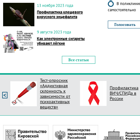
В поликлиник
13 ноября 2023 года
самостоятельно
Профилактика клещевого
вирусного энцефалита
9 августа 2023 года
Как электронные сигареты
убивают лёгкие
Все статьи
Профилактика
Опрос Оцени
ВИЧ/СПИДа в
новый стиль
России
поликлиник Ро