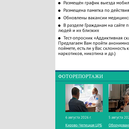
Размещён график выезда мобил
Размещена памятка по действия
Обновлены вакансии медицинс
В разделе Гражданам на сайте 
людей и их близких
Тест-опросник «Аддиктивная ск
Предлагаем Вам пройти анонимное
поймете, есть ли у Вас склонность
наркотиков, никотина и др.)
ФОТОРЕПОРТАЖИ
6 августа 2026 г.
5 августа 202
Кирово‑Чепецкая ЦРБ
Оборудован