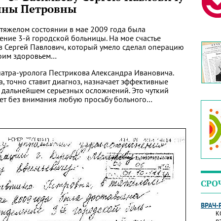
ины Петровны
 тяжелом состоянии в мае 2009 года была
ение 3-й городской больницы. На мое счастье
в Сергей Павлович, который умело сделал операцию
моим здоровьем…
атра-уролога Пестрикова Александра Ивановича.
, точно ставит диагноз, назначает эффективные
в дальнейшем серьезных осложнений. Это чуткий
яет без внимания любую просьбу больного…
СРО
ВРАЧ-
К
р