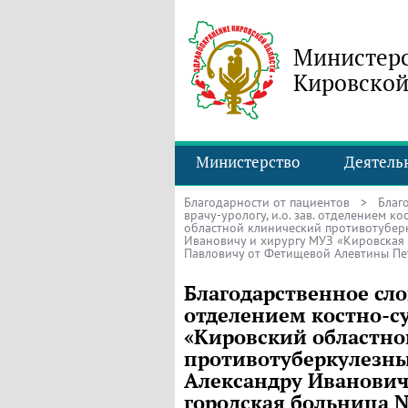
Министерс
Кировской
Министерство
Деятель
Благодарности от пациентов
>
Благ
врачу-урологу, и.о. зав. отделением 
областной клинический противотубер
Ивановичу и хирургу МУЗ «Кировская
Павловичу от Фетищевой Алевтины П
Благодарственное слов
отделением костно-су
«Кировский областно
противотуберкулезны
Александру Иванович
городская больница 