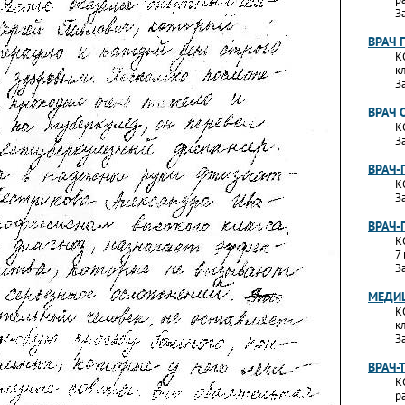
З
ВРАЧ 
К
к
З
ВРАЧ 
К
З
ВРАЧ-
К
З
ВРАЧ-
К
7
З
МЕДИЦ
К
к
З
ВРАЧ-
К
р