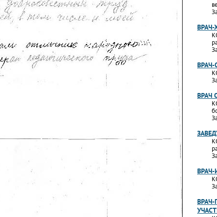
в
З
ВРАЧ-
К
р
З
ВРАЧ-
К
З
ВРАЧ 
К
б
З
ЗАВЕД
К
р
З
ВРАЧ
К
З
ВРАЧ-
УЧАС