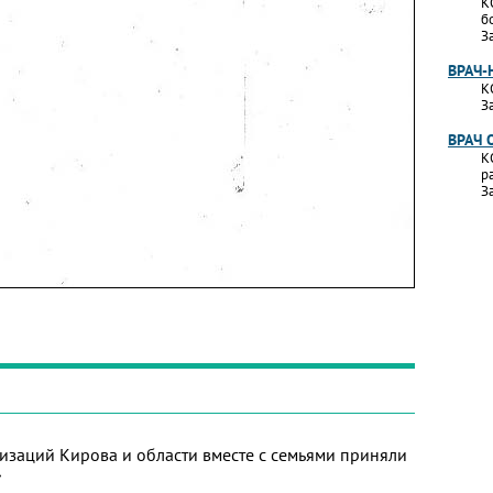
К
б
З
ВРАЧ-
К
З
ВРАЧ 
К
р
З
изаций Кирова и области вместе с семьями приняли
»