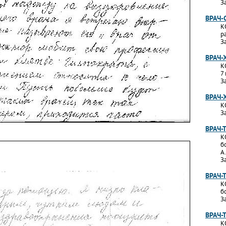
З
ВРАЧ-
К
р
З
ВРАЧ-
К
7
З
ВРАЧ-
К
З
ВРАЧ-
К
б
А
З
ВРАЧ-
К
б
З
ВРАЧ-
К