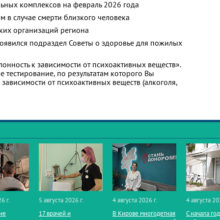
ьных комплексов на февраль 2026 года
м в случае смерти близкого человека
ких организаций региона
появился подраздел Советы о здоровье для пожилых
лонность к зависимости от психоактивных веществ».
 тестирование, по результатам которого Вы
 к зависимости от психоактивных веществ (алкоголя,
6 г.
5 августа 2026 г.
4 августа 2026 г.
4 августа 20
ие
17 врачей и
В Кирове многодетная
С начала го