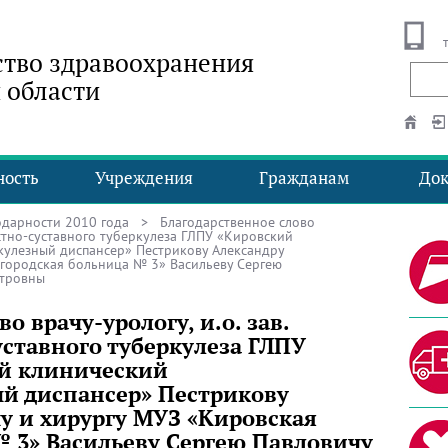
тво здравоохранения
 области
ность
Учреждения
Гражданам
До
одарности 2010 года
> Благодарственное слово
костно-суставного туберкулеза ГЛПУ «Кировский
кулезный диспансер» Пестрикову Александру
 городская больница № 3» Васильеву Сергею
етровны
о врачу-урологу, и.о. зав.
ставного туберкулеза ГЛПУ
й клинический
й диспансер» Пестрикову
у и хирургу МУЗ «Кировская
№ 3» Васильеву Сергею Павловичу