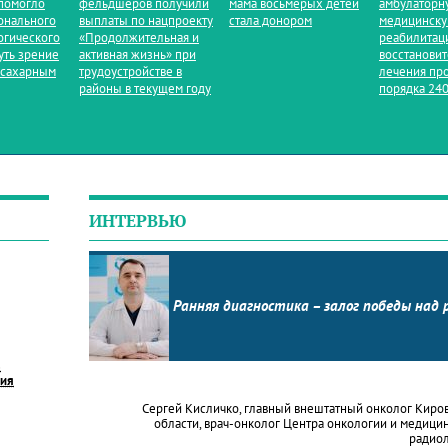
помогло
фельдшеров получили
мама восьмерых детей
амбулаторн
онального
выплаты по нацпроекту
стала донором
медицинск
огического
«Продолжительная и
реабилитац
уть зрение
активная жизнь» при
восстанови
 сахарным
трудоустройстве в
лечения пр
районы в текущем году
порядка 240
ИНТЕРВЬЮ
Ранняя диагностика – залог победы над 
в
ния
Сергей Кисличко, главный внештатный онколог Киро
области, врач-онколог Центра онкологии и медици
радио