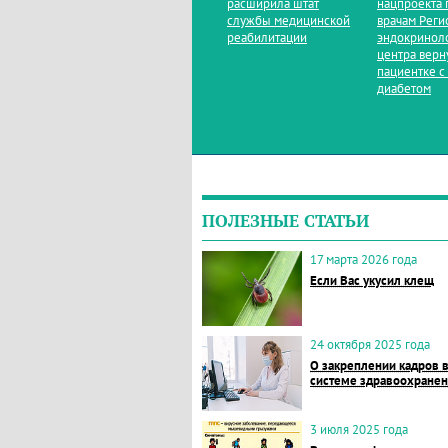
расширила штат
нацпроекта 
службы медицинской
врачам Реги
реабилитации
эндокринол
центра верн
пациентке с
диабетом
ПОЛЕЗНЫЕ СТАТЬИ
17 марта 2026 года
Если Вас укусил клещ
24 октября 2025 года
О закреплении кадров 
системе здравоохране
3 июля 2025 года