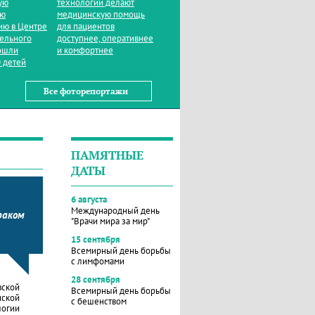
ую
технологии делают
ую
медицинскую помощь
ию в Центре
для пациентов
тельного
доступнее, оперативнее
ошли
и комфортнее
 детей
Все фоторепортажи
ПАМЯТНЫЕ
ДАТЫ
6 августа
Международный день
раком
"Врачи мира за мир"
15 сентября
Всемирный день борьбы
с лимфомами
28 сентября
вской
Всемирный день борьбы
нской
с бешенством
логии