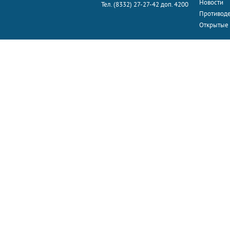
Новости
Тел. (8332) 27-27-42 доп. 4200
Противоде
Открытые