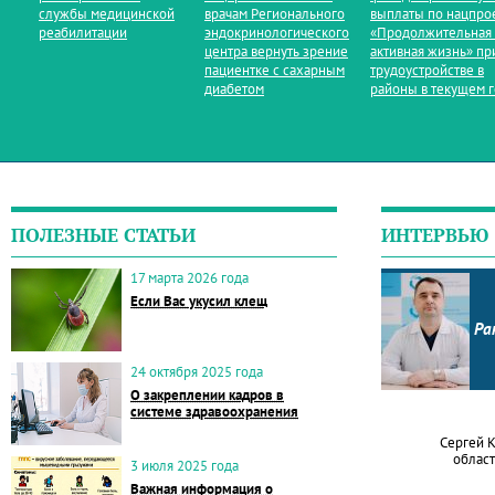
службы медицинской
врачам Регионального
выплаты по нацпро
реабилитации
эндокринологического
«Продолжительная
центра вернуть зрение
активная жизнь» пр
пациентке с сахарным
трудоустройстве в
диабетом
районы в текущем 
ПОЛЕЗНЫЕ СТАТЬИ
ИНТЕРВЬЮ
17 марта 2026 года
Если Вас укусил клещ
Ра
24 октября 2025 года
О закреплении кадров в
системе здравоохранения
Сергей 
област
3 июля 2025 года
Важная информация о