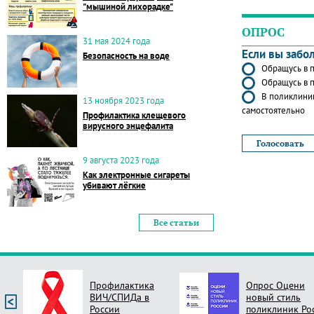
"мышиной лихорадке"
ОПРОС
31 мая 2024 года
Если вы забо
Безопасность на воде
Обращусь в п
Обращусь в п
В поликлиник
13 ноября 2023 года
самостоятельно
Профилактика клещевого
вирусного энцефалита
9 августа 2023 года
Как электронные сигареты
убивают лёгкие
Все статьи
Профилактика
Опрос Оцени
ВИЧ/СПИДа в
новый стиль
России
поликлиник Ро