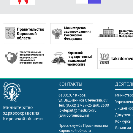
КОНТАКТЫ
ДЕЯТЕЛ
610019, г. Киров,
Министерс
ул. Защитников Отечества, 69
Учрежден
Тел. (8332) 27-27-25 доб. 2500
Министерство
Лицензир
ip-depart@medkirov.ru
здравоохранения
Документ
(для организаций)
Кировской области
Конкурсы
Пресс-служба Правительства
Вакансии
Кировской области