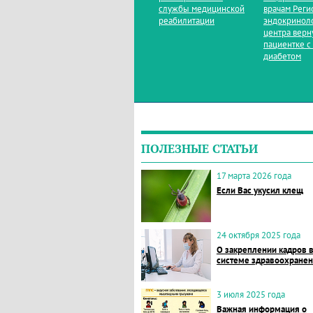
службы медицинской
врачам Реги
реабилитации
эндокринол
центра верн
пациентке с
диабетом
ПОЛЕЗНЫЕ СТАТЬИ
17 марта 2026 года
Если Вас укусил клещ
24 октября 2025 года
О закреплении кадров 
системе здравоохране
3 июля 2025 года
Важная информация о