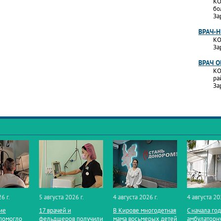
КО
бо
За
ВРАЧ-
КО
За
ВРАЧ 
КО
ра
За
6 г.
5 августа 2026 г.
4 августа 2026 г.
4 августа 20
ие
17 врачей и
В Кирове многодетная
С начала го
помогло
фельдшеров получили
мама восьмерых детей
амбулаторн