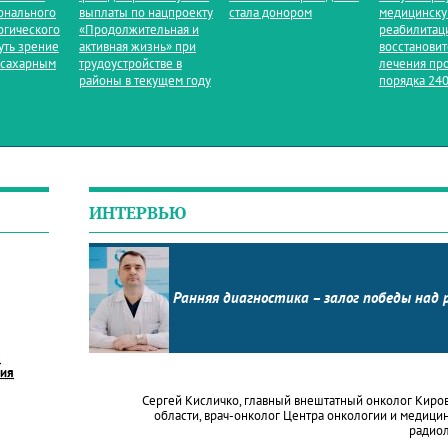
онального
выплаты по нацпроекту
стала донором
медицинск
огического
«Продолжительная и
реабилитац
уть зрение
активная жизнь» при
восстанови
 сахарным
трудоустройстве в
лечения пр
районы в текущем году
порядка 240
ИНТЕРВЬЮ
Ранняя диагностика – залог победы над 
в
ния
Сергей Кисличко, главный внештатный онколог Киро
области, врач-онколог Центра онкологии и медици
радио