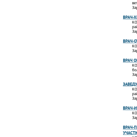
ве
За
ВРАЧ-Х
КО
ра
За
ВРАЧ-
КО
За
ВРАЧ 
КО
бо
За
ЗАВЕД
КО
ра
За
ВРАЧ-
КО
За
ВРАЧ-П
УЧАСТ