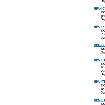
За
ВРАЧ-
КО
ра
За
ВРАЧ-Х
КО
7 
За
ВРАЧ-Х
КО
За
ВРАЧ-Т
КО
бо
А.
За
ВРАЧ-
КО
бо
За
ВРАЧ-Т
КО