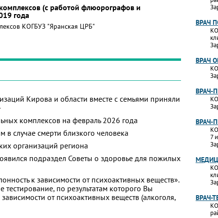
комплексов (с работой флюорографов и
За
019 года
ВРАЧ 
лексов КОГБУЗ "Яранская ЦРБ"
КО
кл
За
ВРАЧ 
КО
За
ВРАЧ-
изаций Кирова и области вместе с семьями приняли
КО
За
»
ьных комплексов на февраль 2026 года
ВРАЧ-
КО
м в случае смерти близкого человека
7 
За
ких организаций региона
появился подраздел Советы о здоровье для пожилых
МЕДИЦ
КО
кл
лонность к зависимости от психоактивных веществ».
За
 тестирование, по результатам которого Вы
 к зависимости от психоактивных веществ (алкоголя,
ВРАЧ-Т
КО
ра