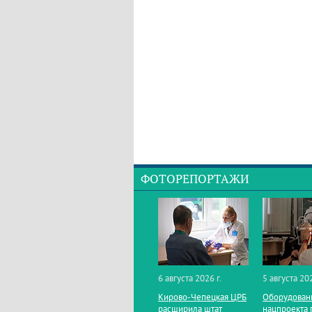
ФОТОРЕПОРТАЖИ
6 августа 2026 г.
5 августа 202
Кирово‑Чепецкая ЦРБ
Оборудован
расширила штат
нацпроекта 