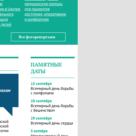
ую
медицинскую помощь
ию в Центре
для пациентов
тельного
доступнее, оперативнее
ошли
и комфортнее
 детей
Все фоторепортажи
ПАМЯТНЫЕ
ДАТЫ
15 сентября
Всемирный день борьбы
раком
с лимфомами
28 сентября
Всемирный день борьбы
с бешенством
29 сентября
вской
Всемирный день сердца
нской
логии
5 октября
Международный день