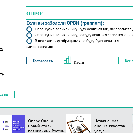
ОПРОС
Если вы заболели ОРВИ (гриппом):
Обращусь в поликлинику. Буду лечиться так, как прописал
Обращусь в поликлинику, но буду лечиться самостоятельн
В поликлинику обращаться не буду. Буду лечиться
самостоятельно
го
Все 
Итоги
еты
татьи
Опрос Оцени
Независимая
новый стиль
оценка качества
поликлиник России
услуг