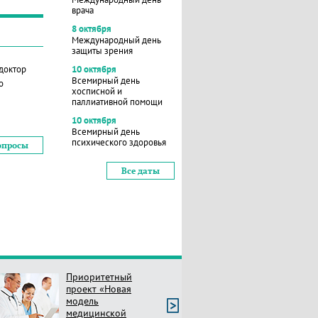
врача
8 октября
Международный день
защиты зрения
 доктор
10 октября
Всемирный день
о
хосписной и
паллиативной помощи
10 октября
Всемирный день
психического здоровья
опросы
Все даты
Приоритетный
проект «Новая
модель
медицинской