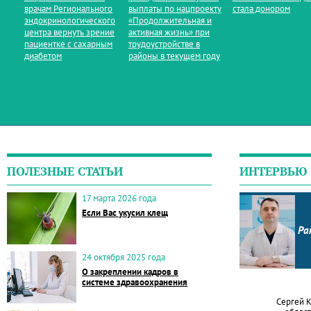
врачам Регионального
выплаты по нацпроекту
стала донором
эндокринологического
«Продолжительная и
центра вернуть зрение
активная жизнь» при
пациентке с сахарным
трудоустройстве в
диабетом
районы в текущем году
ПОЛЕЗНЫЕ СТАТЬИ
ИНТЕРВЬЮ
17 марта 2026 года
Если Вас укусил клещ
Ра
24 октября 2025 года
О закреплении кадров в
системе здравоохранения
Сергей 