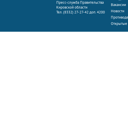
Пресс-служба Правительства
Вакансии
Кировской области
Новости
Тел. (8332) 27-27-42 доп. 4200
Противоде
Открытые