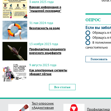
област
3 июля 2025 года
Важная информация о
"мышиной лихорадке"
ОПРОС
31 мая 2024 года
Если вы забо
Безопасность на воде
Обращусь в п
Обращусь в п
В поликлиник
13 ноября 2023 года
самостоятельно
Профилактика клещевого
вирусного энцефалита
9 августа 2023 года
Как электронные сигареты
убивают лёгкие
Все статьи
Тест-опросник
«Аддиктивная
Профилактика