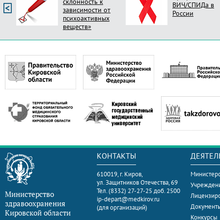
склонность к
ВИЧ/СПИДа в
зависимости от
России
психоактивных
веществ»
КОНТАКТЫ
ДЕЯТЕЛ
610019, г. Киров,
Министерс
ул. Защитников Отечества, 69
Учрежден
Тел. (8332) 27-27-25 доб. 2500
Министерство
Лицензир
ip-depart@medkirov.ru
здравоохранения
Документ
(для организаций)
Кировской области
Конкурсы