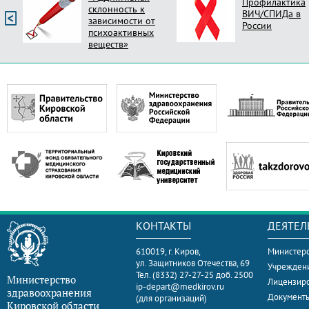
Профилактика
склонность к
ВИЧ/СПИДа в
зависимости от
России
психоактивных
веществ»
КОНТАКТЫ
ДЕЯТЕЛ
610019, г. Киров,
Министерс
ул. Защитников Отечества, 69
Учрежден
Тел. (8332) 27-27-25 доб. 2500
Министерство
Лицензир
ip-depart@medkirov.ru
здравоохранения
Документ
(для организаций)
Кировской области