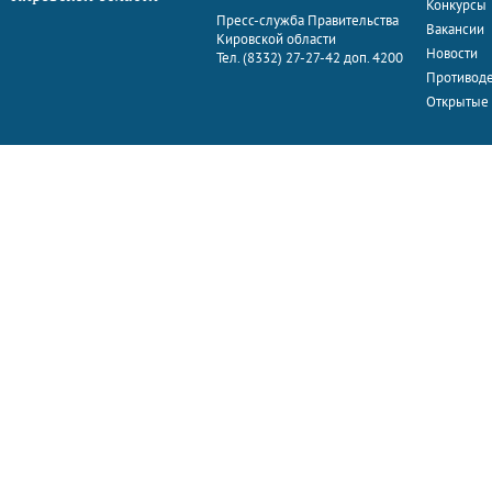
Конкурсы
Пресс-служба Правительства
Вакансии
Кировской области
Новости
Тел. (8332) 27-27-42 доп. 4200
Противоде
Открытые