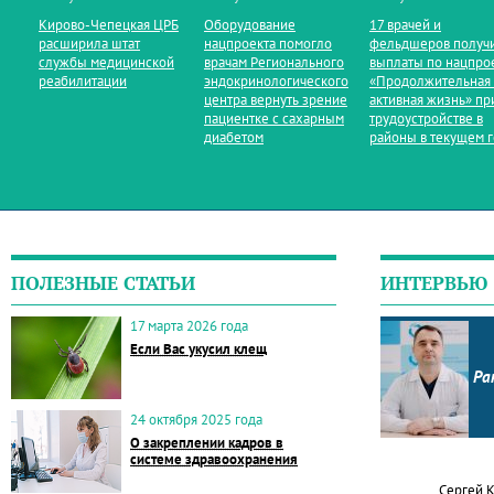
Кирово‑Чепецкая ЦРБ
Оборудование
17 врачей и
расширила штат
нацпроекта помогло
фельдшеров получ
службы медицинской
врачам Регионального
выплаты по нацпро
реабилитации
эндокринологического
«Продолжительная
центра вернуть зрение
активная жизнь» пр
пациентке с сахарным
трудоустройстве в
диабетом
районы в текущем 
ПОЛЕЗНЫЕ СТАТЬИ
ИНТЕРВЬЮ
17 марта 2026 года
Если Вас укусил клещ
Ра
24 октября 2025 года
О закреплении кадров в
системе здравоохранения
Сергей 