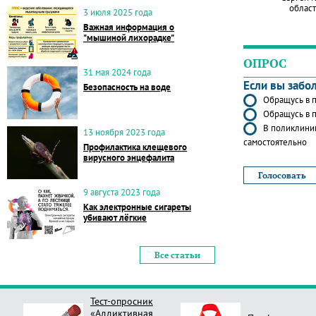
област
3 июля 2025 года
Важная информация о
"мышиной лихорадке"
ОПРОС
31 мая 2024 года
Если вы забо
Безопасность на воде
Обращусь в п
Обращусь в п
В поликлиник
13 ноября 2023 года
самостоятельно
Профилактика клещевого
вирусного энцефалита
9 августа 2023 года
Как электронные сигареты
убивают лёгкие
Все статьи
Тест-опросник
«Аддиктивная