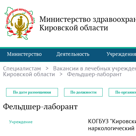
Министерство здравоохра
Кировской области
Министерство
Деятельность
Учреждени
Специалистам
>
Вакансии в лечебных учрежде
Кировской области
> Фельдшер-лаборант
По дате размещения
По должности
По органи
Фельдшер-лаборант
КОГБУЗ "Кировск
Учреждение
наркологический