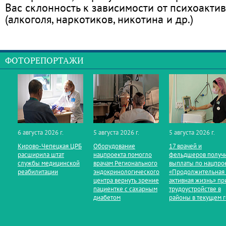
Вас склонность к зависимости от психоакти
(алкоголя, наркотиков, никотина и др.)
ФОТОРЕПОРТАЖИ
6 августа 2026 г.
5 августа 2026 г.
5 августа 2026 г.
Кирово‑Чепецкая ЦРБ
Оборудование
17 врачей и
расширила штат
нацпроекта помогло
фельдшеров получ
службы медицинской
врачам Регионального
выплаты по нацпро
реабилитации
эндокринологического
«Продолжительная
центра вернуть зрение
активная жизнь» пр
пациентке с сахарным
трудоустройстве в
диабетом
районы в текущем 