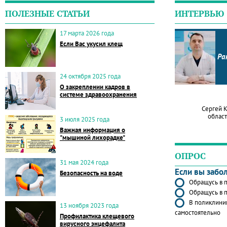
ПОЛЕЗНЫЕ СТАТЬИ
ИНТЕРВЬЮ
17 марта 2026 года
Если Вас укусил клещ
Ра
24 октября 2025 года
О закреплении кадров в
системе здравоохранения
Сергей 
област
3 июля 2025 года
Важная информация о
"мышиной лихорадке"
ОПРОС
31 мая 2024 года
Если вы забо
Безопасность на воде
Обращусь в п
Обращусь в п
В поликлиник
13 ноября 2023 года
самостоятельно
Профилактика клещевого
вирусного энцефалита