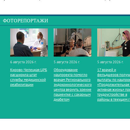
ФОТОРЕПОРТАЖИ
6 августа 2026 г.
5 августа 2026 г.
5 августа 2026 г.
Кирово‑Чепецкая ЦРБ
Оборудование
17 врачей и
расширила штат
нацпроекта помогло
фельдшеров получ
службы медицинской
врачам Регионального
выплаты по нацпро
реабилитации
эндокринологического
«Продолжительная
центра вернуть зрение
активная жизнь» пр
пациентке с сахарным
трудоустройстве в
диабетом
районы в текущем 