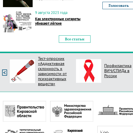
9 августа 2023 года
Как электронные сигареты
убивают лёгкие
Все статьи
Тест-опросник
«Аддиктивная
Профилактика
склонность к
ВИЧ/СПИДа в
зависимости от
России
психоактивных
веществ»