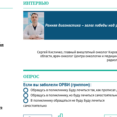
ИНТЕРВЬЮ
Ранняя диагностика – залог победы над 
в
ния
Сергей Кисличко, главный внештатный онколог Киро
области, врач-онколог Центра онкологии и медици
радио
ОПРОС
Если вы заболели ОРВИ (гриппом):
Обращусь в поликлинику. Буду лечиться так, как прописал
Обращусь в поликлинику, но буду лечиться самостоятельн
В поликлинику обращаться не буду. Буду лечиться
самостоятельно
го