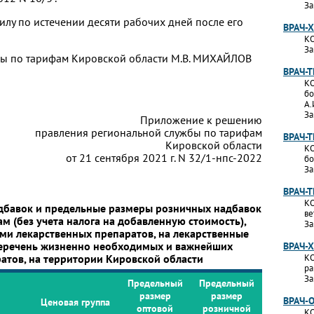
За
силу по истечении десяти рабочих дней после его
ВРАЧ-
КО
За
бы по тарифам Кировской области М.В. МИХАЙЛОВ
ВРАЧ-
КО
бо
А.
За
Приложение к решению
правления региональной службы по тарифам
ВРАЧ-
Кировской области
КО
от 21 сентября 2021 г. N 32/1-нпс-2022
бо
За
ВРАЧ-
КО
дбавок и предельные размеры розничных надбавок
ве
м (без учета налога на добавленную стоимость),
За
и лекарственных препаратов, на лекарственные
перечень жизненно необходимых и важнейших
ВРАЧ-
атов, на территории Кировской области
КО
ра
За
Предельный
Предельный
размер
размер
ВРАЧ-
Ценовая группа
оптовой
розничной
КО