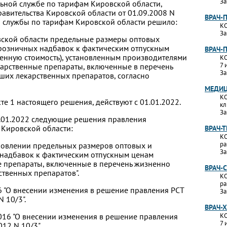
За
ьной службе по тарифам Кировской области,
вительства Кировской области от 01.09.2008 N
ВРАЧ-
й службы по тарифам Кировской области решило:
КО
За
овской области предельные размеры оптовых
розничных надбавок к фактическим отпускным
ВРАЧ-
ленную стоимость), установленным производителями
КО
7 
карственные препараты, включенные в перечень
За
их лекарственных препаратов, согласно
МЕДИЦ
КО
те 1 настоящего решения, действуют с 01.01.2022.
кл
За
01.01.2022 следующие решения правления
 Кировской области:
ВРАЧ-
КО
ра
новлении предельных размеров оптовых и
За
надбавок к фактическим отпускным ценам
е препараты, включенные в перечень жизненно
ВРАЧ-
твенных препаратов".
КО
ра
16 "О внесении изменения в решение правления РСТ
За
 10/3".
ВРАЧ-
2016 "О внесении изменения в решение правления
КО
7 
12 N 10/3".