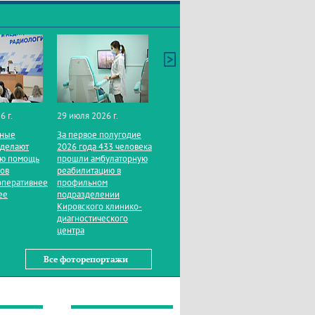
6 г.
29 июля 2026 г.
нные
За первое полугодие
 делают
2026 года 433 человека
ую помощь
прошли амбулаторную
тов
реабилитацию в
оперативнее
профильном
ее
подразделении
Кировского клинико-
диагностического
центра
Все фоторепортажи