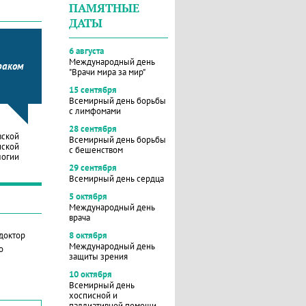
ПАМЯТНЫЕ
ДАТЫ
6 августа
Международный день
раком
"Врачи мира за мир"
15 сентября
Всемирный день борьбы
с лимфомами
28 сентября
вской
Всемирный день борьбы
нской
с бешенством
логии
29 сентября
Всемирный день сердца
5 октября
Международный день
врача
 доктор
8 октября
Международный день
о
защиты зрения
10 октября
Всемирный день
хосписной и
паллиативной помощи