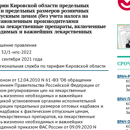
ории Кировской области предельных
 и предельных размеров розничных
ускным ценам (без учета налога на
становленным производителями
 на лекарственные препараты, включенные
ходимых и важнейших лекарственных
ешение правления
 32/1-нпс-2022
 сентября 2021 года
СРО
гиональная служба по тарифам Кировской области
ВРАЧ-
коном от 12.04.2010 N 61-ФЗ "Об обращении
КО
влением Правительства Российской Федерации от
ра
нном регулировании цен на лекарственные
За
нь жизненно необходимых и важнейших
ВРАЧ 
дикой установления органами исполнительной
КО
ерации предельных размеров оптовых надбавок и
кл
надбавок к фактическим отпускным ценам,
За
лекарственных препаратов, на лекарственные
нь жизненно необходимых и важнейших
ВРАЧ 
жденной приказом ФАС России от 09.09.2020 N
КО