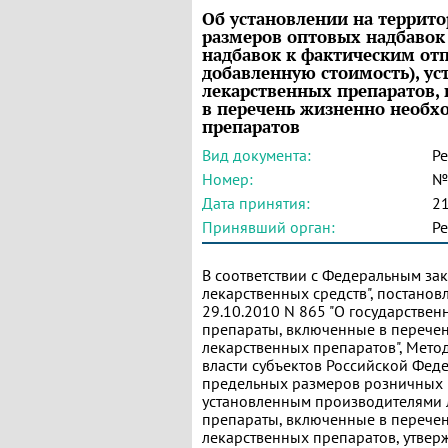
Об установлении на террит
размеров оптовых надбавок
надбавок к фактическим отп
добавленную стоимость), у
лекарственных препаратов,
в перечень жизненно необ
препаратов
Вид документа:
Р
Номер:
№
Дата принятия:
21
Принявший орган:
Ре
В соответствии с Федеральным за
лекарственных средств", постано
29.10.2010 N 865 "О государстве
препараты, включенные в перече
лекарственных препаратов", Мето
власти субъектов Российской Фед
предельных размеров розничных 
установленным производителями 
препараты, включенные в перече
лекарственных препаратов, утвер