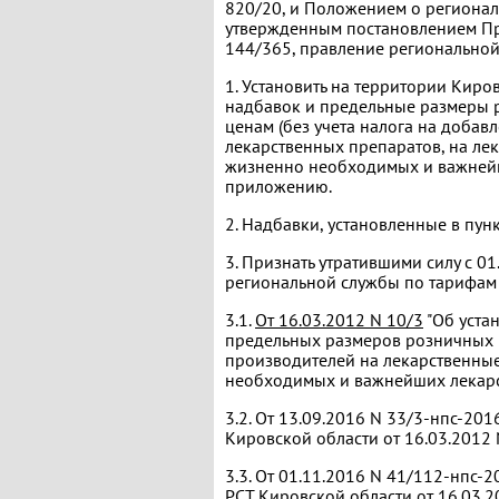
820/20, и Положением о регионал
утвержденным постановлением Пра
144/365, правление регионально
1. Установить на территории Кир
надбавок и предельные размеры 
ценам (без учета налога на добав
лекарственных препаратов, на ле
жизненно необходимых и важнейш
приложению.
2. Надбавки, установленные в пунк
3. Признать утратившими силу с 
региональной службы по тарифам
3.1.
От 16.03.2012 N 10/3
"Об уста
предельных размеров розничных 
производителей на лекарственны
необходимых и важнейших лекарс
3.2. От 13.09.2016 N 33/3-нпс-20
Кировской области от 16.03.2012 N
3.3. От 01.11.2016 N 41/112-нпс-
РСТ Кировской области от 16.03.20