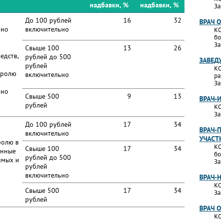
надбавки, %
надбавки, %
За
До 100 рублей
16
32
ВРАЧ 
нно
включительно
КО
бо
За
Свыше 100
13
26
едств,
рублей до 500
ЗАВЕД
рублей
КО
тролю
включительно
ра
За
нно
Свыше 500
9
13
ВРАЧ-
рублей
КО
За
До 100 рублей
17
34
ВРАЧ-
включительно
УЧАСТ
ролю в
КО
Свыше 100
17
34
енные
бо
рублей до 500
имых и
За
рублей
включительно
ВРАЧ-
КО
Свыше 500
17
34
За
рублей
ВРАЧ 
КО