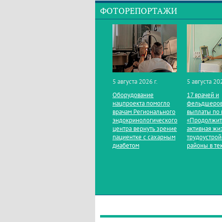
ФОТОРЕПОРТАЖИ
5 августа 2026 г.
5 августа 202
Оборудование
17 врачей и
нацпроекта помогло
фельдшеров
врачам Регионального
выплаты по 
эндокринологического
«Продолжит
центра вернуть зрение
активная жи
пациентке с сахарным
трудоустрой
диабетом
районы в те