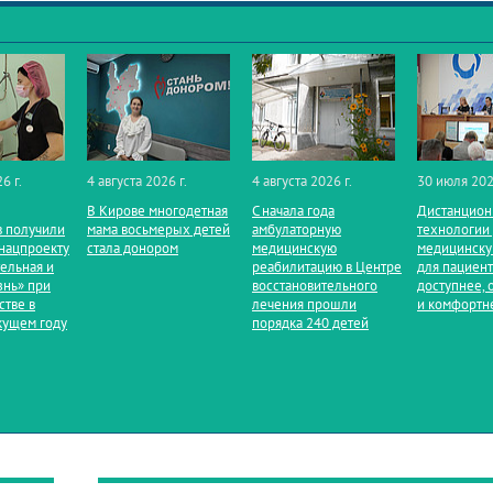
6 г.
4 августа 2026 г.
4 августа 2026 г.
30 июля 202
В Кирове многодетная
С начала года
Дистанцио
 получили
мама восьмерых детей
амбулаторную
технологии
нацпроекту
стала донором
медицинскую
медицинск
ельная и
реабилитацию в Центре
для пациен
знь» при
восстановительного
доступнее, 
стве в
лечения прошли
и комфортн
кущем году
порядка 240 детей