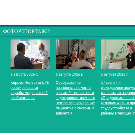
ФОТОРЕПОРТАЖИ
6 августа 2026 г.
5 августа 2026 г.
5 августа 2026 г.
Кирово‑Чепецкая ЦРБ
Оборудование
17 врачей и
расширила штат
нацпроекта помогло
фельдшеров получ
службы медицинской
врачам Регионального
выплаты по нацпро
реабилитации
эндокринологического
«Продолжительная
центра вернуть зрение
активная жизнь» пр
пациентке с сахарным
трудоустройстве в
диабетом
районы в текущем 