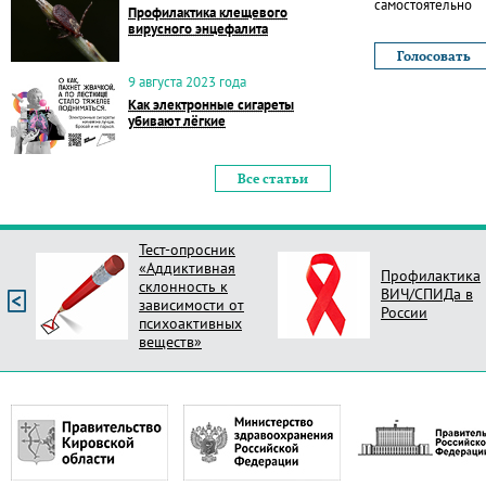
самостоятельно
Профилактика клещевого
вирусного энцефалита
9 августа 2023 года
Как электронные сигареты
убивают лёгкие
Все статьи
Тест-опросник
«Аддиктивная
Профилактика
склонность к
ВИЧ/СПИДа в
зависимости от
России
психоактивных
веществ»