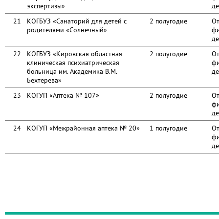
экспертизы»
де
21
КОГБУЗ «Санаторий для детей с
2 полугодие
От
родителями «Солнечный»
фи
де
22
КОГБУЗ «Кировская областная
2 полугодие
От
клиническая психиатрическая
фи
больница им. Академика В.М.
де
Бехтерева»
23
КОГУП «Аптека № 107»
2 полугодие
От
фи
де
24
КОГУП «Межрайонная аптека № 20»
1 полугодие
От
фи
де