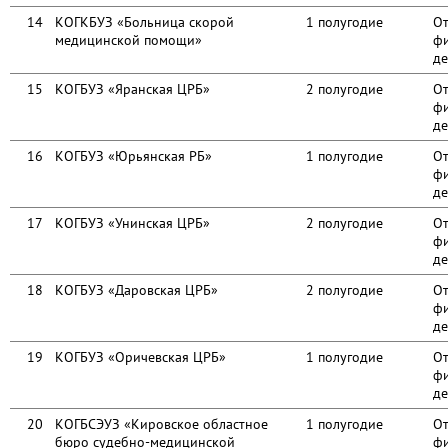
14
КОГКБУЗ «Больница скорой
1 полугодие
От
медицинской помощи»
фи
де
15
КОГБУЗ «Яранская ЦРБ»
2 полугодие
От
фи
де
16
КОГБУЗ «Юрьянская РБ»
1 полугодие
От
фи
де
17
КОГБУЗ «Унинская ЦРБ»
2 полугодие
От
фи
де
18
КОГБУЗ «Даровская ЦРБ»
2 полугодие
От
фи
де
19
КОГБУЗ «Оричевская ЦРБ»
1 полугодие
От
фи
де
20
КОГБСЭУЗ «Кировское областное
1 полугодие
От
бюро судебно-медицинской
фи