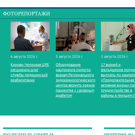
ФОТОРЕПОРТАЖИ
6 августа 2026 г.
5 августа 2026 г.
5 августа 2026 г.
Кирово‑Чепецкая ЦРБ
Оборудование
17 врачей и
расширила штат
нацпроекта помогло
фельдшеров получ
службы медицинской
врачам Регионального
выплаты по нацпро
реабилитации
эндокринологического
«Продолжительная
центра вернуть зрение
активная жизнь» пр
пациентке с сахарным
трудоустройстве в
диабетом
районы в текущем 