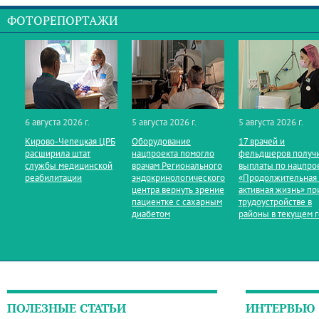
ФОТОРЕПОРТАЖИ
6 августа 2026 г.
5 августа 2026 г.
5 августа 2026 г.
Кирово‑Чепецкая ЦРБ
Оборудование
17 врачей и
расширила штат
нацпроекта помогло
фельдшеров получ
службы медицинской
врачам Регионального
выплаты по нацпро
реабилитации
эндокринологического
«Продолжительная
центра вернуть зрение
активная жизнь» пр
пациентке с сахарным
трудоустройстве в
диабетом
районы в текущем 
ПОЛЕЗНЫЕ СТАТЬИ
ИНТЕРВЬЮ