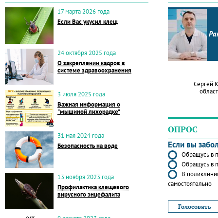
17 марта 2026 года
Если Вас укусил клещ
Ра
24 октября 2025 года
О закреплении кадров в
системе здравоохранения
Сергей 
област
3 июля 2025 года
Важная информация о
"мышиной лихорадке"
ОПРОС
31 мая 2024 года
Если вы забо
Безопасность на воде
Обращусь в п
Обращусь в п
В поликлиник
13 ноября 2023 года
самостоятельно
Профилактика клещевого
вирусного энцефалита