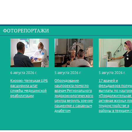
ФОТОРЕПОРТАЖИ
6 августа 2026 г.
5 августа 2026 г.
5 августа 2026 г.
Кирово‑Чепецкая ЦРБ
Оборудование
17 врачей и
расширила штат
нацпроекта помогло
фельдшеров получ
службы медицинской
врачам Регионального
выплаты по нацпро
реабилитации
эндокринологического
«Продолжительная
центра вернуть зрение
активная жизнь» пр
пациентке с сахарным
трудоустройстве в
диабетом
районы в текущем 