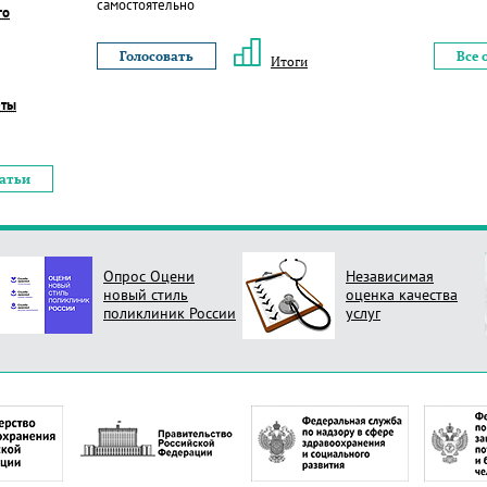
самостоятельно
го
Все 
Итоги
еты
татьи
Опрос Оцени
Независимая
новый стиль
оценка качества
поликлиник России
услуг