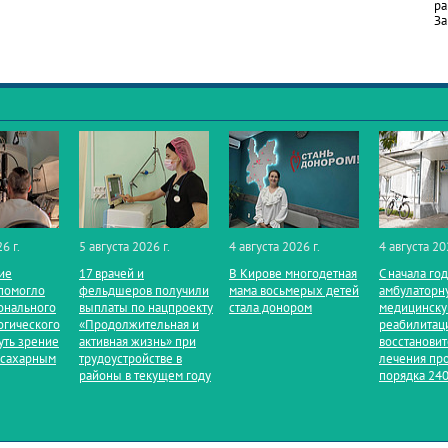
ра
За
6 г.
5 августа 2026 г.
4 августа 2026 г.
4 августа 20
ие
17 врачей и
В Кирове многодетная
С начала го
помогло
фельдшеров получили
мама восьмерых детей
амбулаторн
онального
выплаты по нацпроекту
стала донором
медицинск
огического
«Продолжительная и
реабилитац
уть зрение
активная жизнь» при
восстанови
 сахарным
трудоустройстве в
лечения пр
районы в текущем году
порядка 240