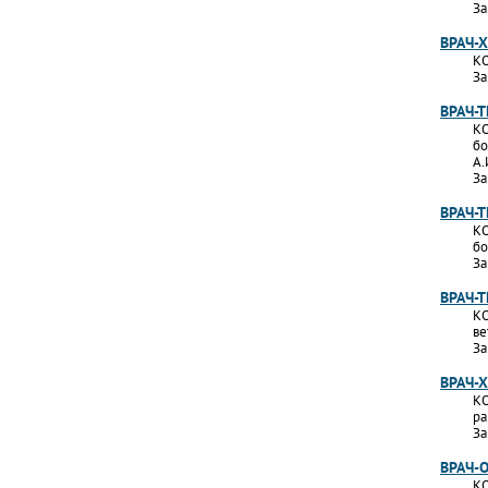
За
ВРАЧ-
КО
За
ВРАЧ-
КО
бо
А.
За
ВРАЧ-
КО
бо
За
ВРАЧ-
КО
ве
За
ВРАЧ-
КО
ра
За
ВРАЧ-
КО