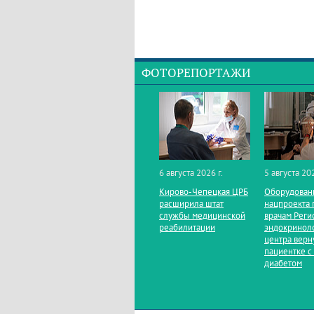
ФОТОРЕПОРТАЖИ
6 августа 2026 г.
5 августа 202
Кирово‑Чепецкая ЦРБ
Оборудован
расширила штат
нацпроекта 
службы медицинской
врачам Реги
реабилитации
эндокринол
центра верн
пациентке с
диабетом