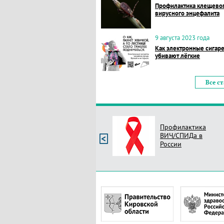
Профилактика клещево
вирусного энцефалита
9 августа 2023 года
Как электронные сигар
убивают лёгкие
Все с
Профилактика
ВИЧ/СПИДа в
России