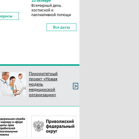
10 октября
Всемирный день
хосписной и
паллиативной помощи
опросы
Все даты
Приоритетный
проект «Новая
модель
медицинской
организации»