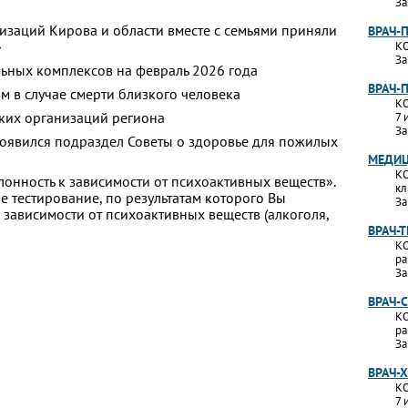
За
изаций Кирова и области вместе с семьями приняли
ВРАЧ-
»
КО
За
ьных комплексов на февраль 2026 года
ВРАЧ-
м в случае смерти близкого человека
КО
ких организаций региона
7 
За
появился подраздел Советы о здоровье для пожилых
МЕДИЦ
КО
лонность к зависимости от психоактивных веществ».
кл
 тестирование, по результатам которого Вы
За
 к зависимости от психоактивных веществ (алкоголя,
ВРАЧ-
КО
ра
За
ВРАЧ-
КО
ра
За
ВРАЧ-
КО
7 