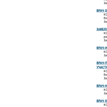
За
ВРАЧ 
КО
бо
За
ЗАВЕД
КО
ра
За
ВРАЧ-
КО
За
ВРАЧ-
УЧАСТ
КО
бо
За
ВРАЧ-
КО
За
ВРАЧ 
КО