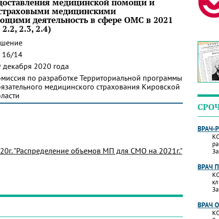
едоставления медицинской помощи и
 страховыми медицинскими
ющими деятельность в сфере ОМС в 2021
.2, 2.3, 2.4)
ешение
 16/14
 декабря 2020 года
омиссия по разработке Территориальной программы
язательного медицинского страхования Кировской
ласти
СРО
ВРАЧ-
КО
ра
20г. "Распределение объемов МП для СМО на 2021г."
За
ВРАЧ 
КО
кл
За
ВРАЧ 
КО