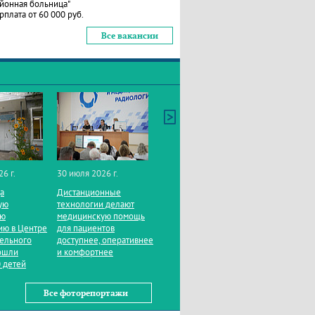
йонная больница"
рплата от 60 000 руб.
Все вакансии
26 г.
30 июля 2026 г.
да
Дистанционные
ую
технологии делают
ую
медицинскую помощь
ию в Центре
для пациентов
тельного
доступнее, оперативнее
ошли
и комфортнее
 детей
Все фоторепортажи