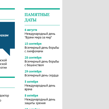
ПАМЯТНЫЕ
ДАТЫ
6 августа
Международный день
раком
"Врачи мира за мир"
15 сентября
Всемирный день борьбы
с лимфомами
28 сентября
вской
Всемирный день борьбы
нской
с бешенством
логии
29 сентября
Всемирный день сердца
5 октября
Международный день
врача
 доктор
8 октября
Международный день
о
защиты зрения