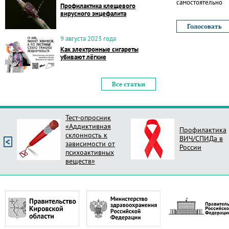
самостоятельно
Профилактика клещевого
вирусного энцефалита
9 августа 2023 года
Как электронные сигареты
убивают лёгкие
Все статьи
Тест-опросник
«Аддиктивная
Профилактика
склонность к
ВИЧ/СПИДа в
зависимости от
России
психоактивных
веществ»