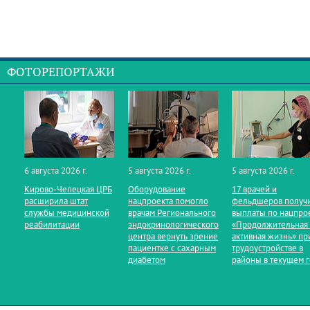
ФОТОРЕПОРТАЖИ
6 августа 2026 г.
5 августа 2026 г.
5 августа 2026 г.
Кирово‑Чепецкая ЦРБ
Оборудование
17 врачей и
расширила штат
нацпроекта помогло
фельдшеров получ
службы медицинской
врачам Регионального
выплаты по нацпро
реабилитации
эндокринологического
«Продолжительная
центра вернуть зрение
активная жизнь» пр
пациентке с сахарным
трудоустройстве в
диабетом
районы в текущем 