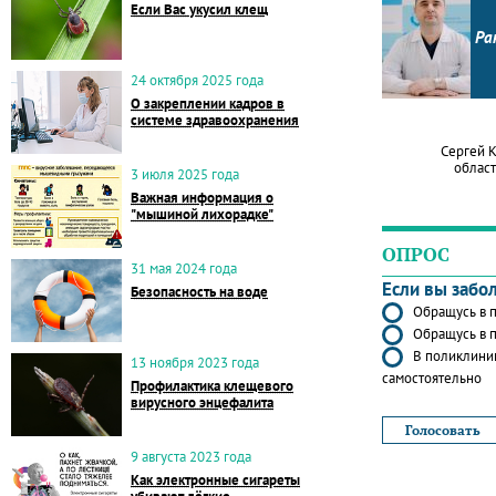
Если Вас укусил клещ
Ра
24 октября 2025 года
О закреплении кадров в
системе здравоохранения
Сергей 
област
3 июля 2025 года
Важная информация о
"мышиной лихорадке"
ОПРОС
31 мая 2024 года
Если вы забо
Безопасность на воде
Обращусь в п
Обращусь в п
В поликлиник
13 ноября 2023 года
самостоятельно
Профилактика клещевого
вирусного энцефалита
9 августа 2023 года
Как электронные сигареты