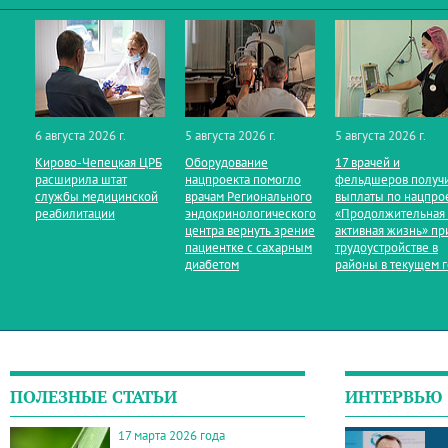
6 августа 2026 г.
5 августа 2026 г.
5 августа 2026 г.
Кирово‑Чепецкая ЦРБ
Оборудование
17 врачей и
расширила штат
нацпроекта помогло
фельдшеров получ
службы медицинской
врачам Регионального
выплаты по нацпро
реабилитации
эндокринологического
«Продолжительная
центра вернуть зрение
активная жизнь» пр
пациентке с сахарным
трудоустройстве в
диабетом
районы в текущем 
ПОЛЕЗНЫЕ СТАТЬИ
ИНТЕРВЬЮ
17 марта 2026 года