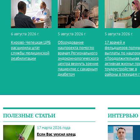
6 августа 2026 г.
5 августа 2026 г.
5 августа 2026 г.
Кирово‑Чепецкая ЦРБ
Оборудование
17 врачей и
расширила штат
нацпроекта помогло
фельдшеров получ
службы медицинской
врачам Регионального
выплаты по нацпро
реабилитации
эндокринологического
«Продолжительная
центра вернуть зрение
активная жизнь» пр
пациентке с сахарным
трудоустройстве в
диабетом
районы в текущем 
ПОЛЕЗНЫЕ СТАТЬИ
ИНТЕРВЬЮ
17 марта 2026 года
Если Вас укусил клещ