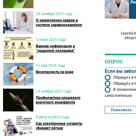
Ра
24 октября 2025 года
О закреплении кадров в
системе здравоохранения
Сергей 
област
3 июля 2025 года
Важная информация о
"мышиной лихорадке"
ОПРОС
31 мая 2024 года
Если вы забо
Безопасность на воде
Обращусь в п
Обращусь в п
В поликлиник
13 ноября 2023 года
самостоятельно
Профилактика клещевого
вирусного энцефалита
9 августа 2023 года
Как электронные сигареты
убивают лёгкие