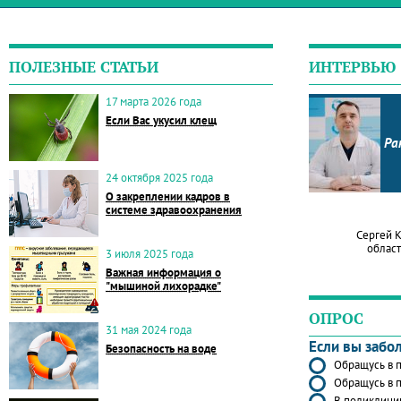
ПОЛЕЗНЫЕ СТАТЬИ
ИНТЕРВЬЮ
17 марта 2026 года
Если Вас укусил клещ
Ра
24 октября 2025 года
О закреплении кадров в
системе здравоохранения
Сергей 
област
3 июля 2025 года
Важная информация о
"мышиной лихорадке"
ОПРОС
31 мая 2024 года
Если вы забо
Безопасность на воде
Обращусь в п
Обращусь в п
В поликлиник