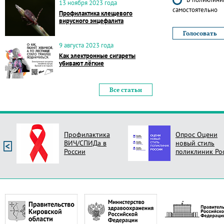
13 ноября 2023 года
самостоятельно
Профилактика клещевого
вирусного энцефалита
9 августа 2023 года
Как электронные сигареты
убивают лёгкие
Все статьи
Профилактика
Опрос Оцени
ВИЧ/СПИДа в
новый стиль
России
поликлиник Ро