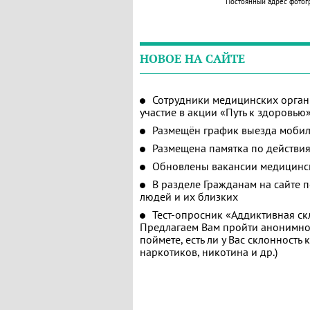
Постоянный адрес фотог
НОВОЕ НА САЙТЕ
Сотрудники медицинских орган
участие в акции «Путь к здоровью
Размещён график выезда мобил
Размещена памятка по действия
Обновлены вакансии медицинс
В разделе Гражданам на сайте 
людей и их близких
Тест-опросник «Аддиктивная ск
Предлагаем Вам пройти анонимное
поймете, есть ли у Вас склонность
наркотиков, никотина и др.)