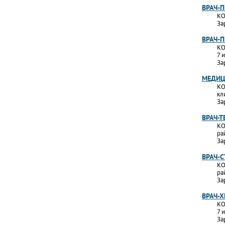
ВРАЧ-
КО
За
ВРАЧ-
КО
7 
За
МЕДИЦ
КО
кл
За
ВРАЧ-Т
КО
ра
За
ВРАЧ-
КО
ра
За
ВРАЧ-Х
КО
7 
За