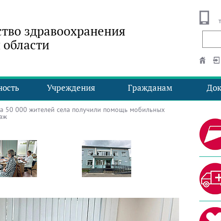
тво здравоохранения
 области
ность
Учреждения
Гражданам
До
а 50 000 жителей села получили помощь мобильных
аж