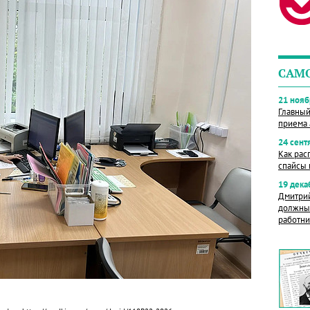
САМ
21 нояб
Главный
приема 
24 сент
Как рас
спайсы 
19 дека
Дмитрий
должны 
работни