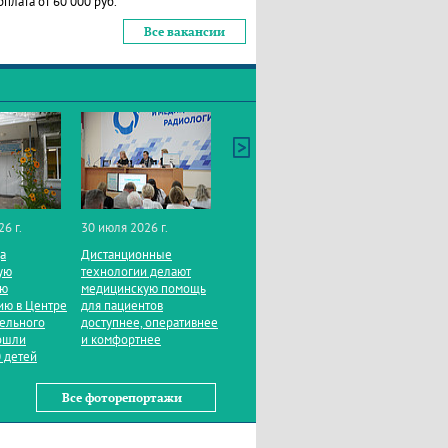
рплата от 60 000 руб.
Все вакансии
26 г.
30 июля 2026 г.
да
Дистанционные
ую
технологии делают
ую
медицинскую помощь
ию в Центре
для пациентов
тельного
доступнее, оперативнее
ошли
и комфортнее
 детей
Все фоторепортажи