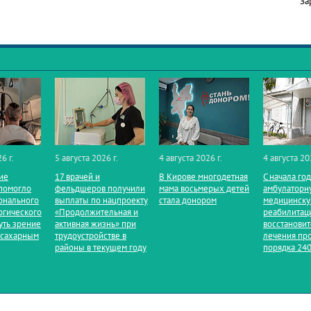
За
6 г.
5 августа 2026 г.
4 августа 2026 г.
4 августа 20
ие
17 врачей и
В Кирове многодетная
С начала го
помогло
фельдшеров получили
мама восьмерых детей
амбулаторн
онального
выплаты по нацпроекту
стала донором
медицинск
огического
«Продолжительная и
реабилитац
уть зрение
активная жизнь» при
восстанови
 сахарным
трудоустройстве в
лечения пр
районы в текущем году
порядка 240