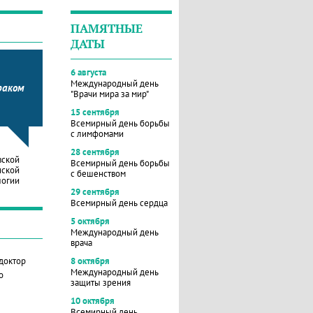
ПАМЯТНЫЕ
ДАТЫ
6 августа
Международный день
раком
"Врачи мира за мир"
15 сентября
Всемирный день борьбы
с лимфомами
28 сентября
вской
Всемирный день борьбы
нской
с бешенством
логии
29 сентября
Всемирный день сердца
5 октября
Международный день
врача
 доктор
8 октября
Международный день
о
защиты зрения
10 октября
Всемирный день