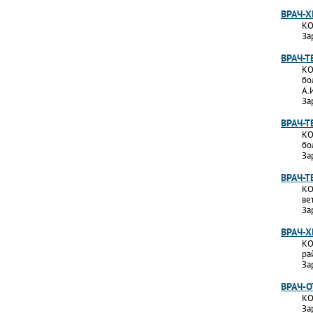
ВРАЧ-Х
КО
За
ВРАЧ-Т
КО
бо
А.
За
ВРАЧ-
КО
бо
За
ВРАЧ-Т
КО
ве
За
ВРАЧ-Х
КО
ра
За
ВРАЧ-
КО
За