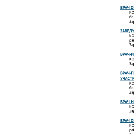
ВРАЧ 
КО
бо
За
ЗАВЕД
КО
ра
За
ВРАЧ-
КО
За
ВРАЧ-П
УЧАСТ
КО
бо
За
ВРАЧ-
КО
За
ВРАЧ 
КО
ра