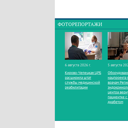
ФОТОРЕПОРТАЖИ
6 августа 2026 г.
5 августа 202
Кирово‑Чепецкая ЦРБ
Оборудован
расширила штат
нацпроекта 
службы медицинской
врачам Реги
реабилитации
эндокринол
центра верн
пациентке с
диабетом