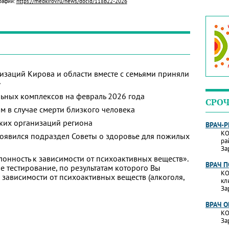
рафии:
https://medkirov.ru/news/docid/118B22-2026
изаций Кирова и области вместе с семьями приняли
»
ьных комплексов на февраль 2026 года
СРОЧ
м в случае смерти близкого человека
ких организаций региона
ВРАЧ-
КО
появился подраздел Советы о здоровье для пожилых
ра
За
лонность к зависимости от психоактивных веществ».
ВРАЧ 
 тестирование, по результатам которого Вы
КО
 к зависимости от психоактивных веществ (алкоголя,
кл
За
ВРАЧ 
КО
За