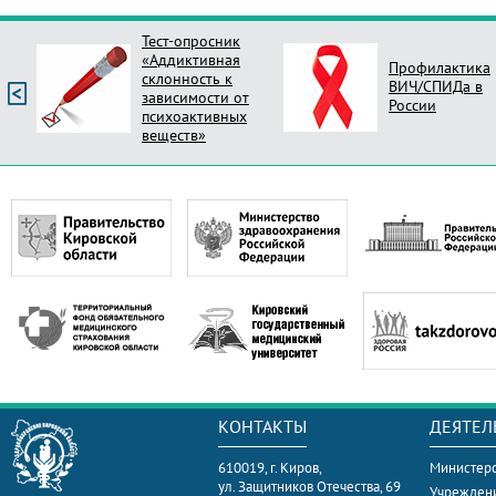
Профилактика
Опрос Оцени
ВИЧ/СПИДа в
новый стиль
России
поликлиник Ро
КОНТАКТЫ
ДЕЯТЕЛ
610019, г. Киров,
Министерс
ул. Защитников Отечества, 69
Учрежден