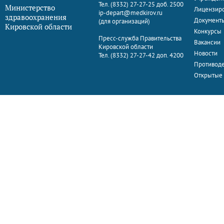
Тел. (8332) 27-27-25 доб. 2500
Министерство
Лицензир
ip-depart@medkirov.ru
здравоохранения
Документ
(для организаций)
Кировской области
Конкурсы
Пресс-служба Правительства
Вакансии
Кировской области
Новости
Тел. (8332) 27-27-42 доп. 4200
Противоде
Открытые