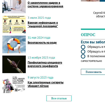
О закреплении кадров в
системе здравоохранения
Сергей 
област
3 июля 2025 года
Важная информация о
"мышиной лихорадке"
ОПРОС
31 мая 2024 года
Если вы забо
Безопасность на воде
Обращусь в п
Обращусь в п
В поликлиник
13 ноября 2023 года
самостоятельно
Профилактика клещевого
вирусного энцефалита
9 августа 2023 года
Как электронные сигареты
убивают лёгкие
Все статьи