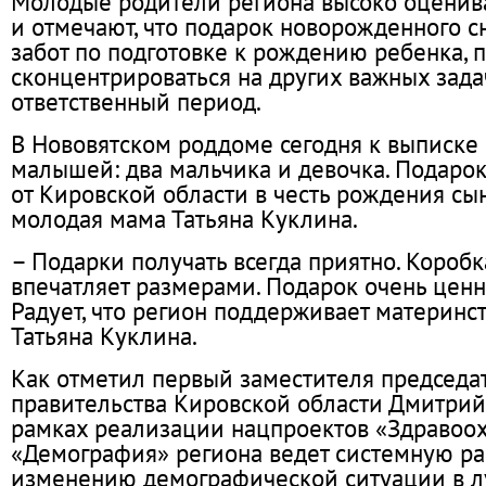
Молодые родители региона высоко оценив
и отмечают, что подарок новорожденного 
забот по подготовке к рождению ребенка, 
сконцентрироваться на других важных задач
ответственный период.
В Нововятском роддоме сегодня к выписке 
малышей: два мальчика и девочка. Подаро
от Кировской области в честь рождения сы
молодая мама Татьяна Куклина.
– Подарки получать всегда приятно. Коробка
впечатляет размерами. Подарок очень цен
Радует, что регион поддерживает материнст
Татьяна Куклина.
Как отметил первый заместителя председа
правительства Кировской области Дмитрий
рамках реализации нацпроектов «Здравоо
«Демография» региона ведет системную ра
изменению демографической ситуации в л