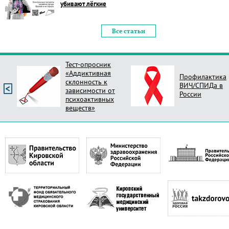
убивают лёгкие
Все статьи
Тест-опросник
«Аддиктивная
Профилактика
склонность к
ВИЧ/СПИДа в
зависимости от
России
психоактивных
веществ»