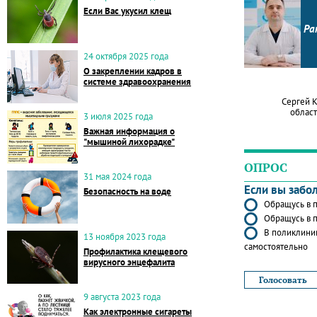
Если Вас укусил клещ
Ра
24 октября 2025 года
О закреплении кадров в
системе здравоохранения
Сергей 
област
3 июля 2025 года
Важная информация о
"мышиной лихорадке"
ОПРОС
31 мая 2024 года
Если вы забо
Безопасность на воде
Обращусь в п
Обращусь в п
В поликлиник
13 ноября 2023 года
самостоятельно
Профилактика клещевого
вирусного энцефалита
9 августа 2023 года
Как электронные сигареты