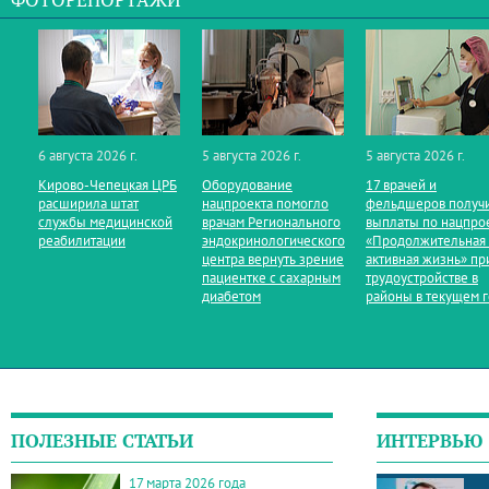
ФОТОРЕПОРТАЖИ
6 августа 2026 г.
5 августа 2026 г.
5 августа 2026 г.
Кирово‑Чепецкая ЦРБ
Оборудование
17 врачей и
расширила штат
нацпроекта помогло
фельдшеров получ
службы медицинской
врачам Регионального
выплаты по нацпро
реабилитации
эндокринологического
«Продолжительная
центра вернуть зрение
активная жизнь» пр
пациентке с сахарным
трудоустройстве в
диабетом
районы в текущем 
ПОЛЕЗНЫЕ СТАТЬИ
ИНТЕРВЬЮ
17 марта 2026 года