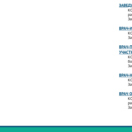
ЗАВЕД
КО
ра
За
ВРАЧ-
КО
За
ВРАЧ-
УЧАСТ
КО
бо
За
ВРАЧ-
КО
За
ВРАЧ 
КО
ра
За