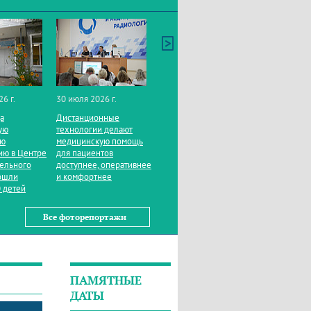
26 г.
30 июля 2026 г.
да
Дистанционные
ую
технологии делают
ую
медицинскую помощь
ию в Центре
для пациентов
тельного
доступнее, оперативнее
ошли
и комфортнее
 детей
Все фоторепортажи
ПАМЯТНЫЕ
ДАТЫ