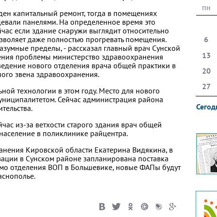
пн
еден капитальный ремонт, тогда в помещениях
цевали панелями. На определенное время это
йчас если здание снаружи выглядит относительно
озволяет даже полностью прогревать помещения.
6
зумные пределы, - рассказал главный врач Сунской
13
ения проблемы министерство здравоохранения
едение нового отделения врача общей практики в
20
ого звена здравоохранения.
27
ной технологии в этом году. Место для нового
униципалитетом. Сейчас администрация района
Сегод
тельства.
час из-за ветхости старого здания врач общей
население в поликлинике райцентра.
нения Кировской области Екатерина Видякина, в
зации в Сунском районе запланирована поставка
имо отделения ВОП в Большевике, новые ФАПы будут
аснополье.