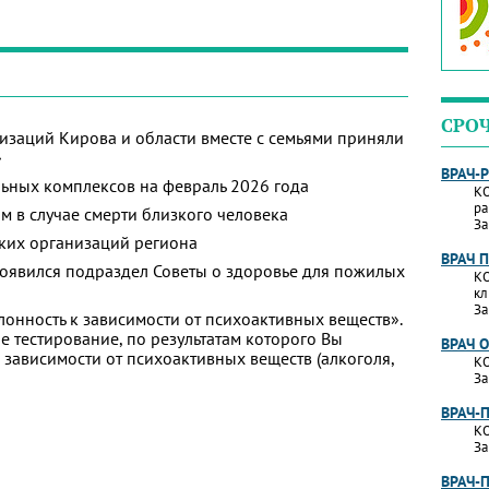
СРО
изаций Кирова и области вместе с семьями приняли
»
ВРАЧ-
ьных комплексов на февраль 2026 года
КО
ра
м в случае смерти близкого человека
За
ких организаций региона
ВРАЧ 
появился подраздел Советы о здоровье для пожилых
КО
кл
За
лонность к зависимости от психоактивных веществ».
 тестирование, по результатам которого Вы
ВРАЧ 
 к зависимости от психоактивных веществ (алкоголя,
КО
За
ВРАЧ-
КО
За
ВРАЧ-