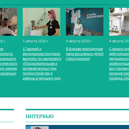
6 г.
5 августа 2026 г.
4 августа 2026 г.
4 августа 20
ие
17 врачей и
В Кирове многодетная
С начала го
помогло
фельдшеров получили
мама восьмерых детей
амбулаторн
онального
выплаты по нацпроекту
стала донором
медицинск
огического
«Продолжительная и
реабилитац
уть зрение
активная жизнь» при
восстанови
 сахарным
трудоустройстве в
лечения пр
районы в текущем году
порядка 240
ИНТЕРВЬЮ