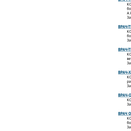
КО
бо
А.
За
ВРАЧ-
КО
бо
За
ВРАЧ-
КО
ве
За
ВРАЧ-
КО
ра
За
ВРАЧ-
КО
За
ВРАЧ 
КО
бо
За