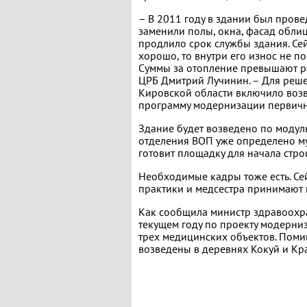
– В 2011 году в здании был пров
заменили полы, окна, фасад обли
продлило срок службы здания. Се
хорошо, то внутри его износ не п
Суммы за отопление превышают ра
ЦРБ Дмитрий Лучинин. – Для реш
Кировской области включило возв
программу модернизации первичн
Здание будет возведено по модуль
отделения ВОП уже определено м
готовит площадку для начала строи
Необходимые кадры тоже есть. Сей
практики и медсестра принимают 
Как сообщила министр здравоохра
текущем году по проекту модерни
трех медицинских объектов. Пом
возведены в деревнях Кокуй и Кр