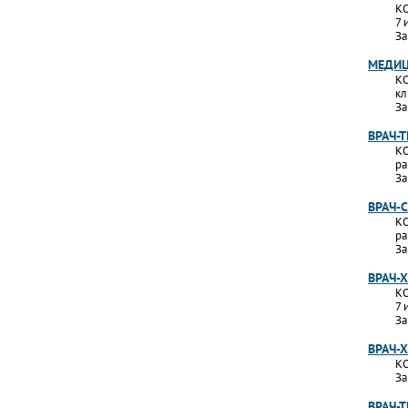
КО
7 
За
МЕДИЦ
КО
кл
За
ВРАЧ-
КО
ра
За
ВРАЧ-
КО
ра
За
ВРАЧ-
КО
7 
За
ВРАЧ-
КО
За
ВРАЧ-