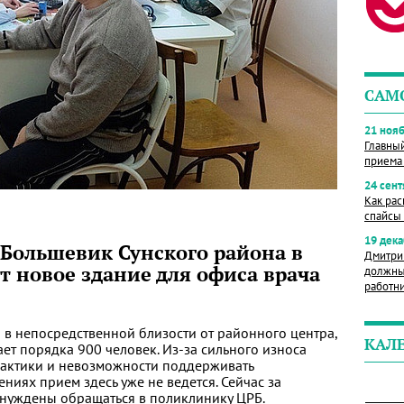
САМ
21 нояб
Главны
приема
24 сент
Как рас
спайсы 
19 дека
 Большевик Сунского района в
Дмитри
т новое здание для офиса врача
должны
работн
 в непосредственной близости от районного центра,
КАЛ
ает порядка 900 человек. Из-за сильного износа
рактики и невозможности поддерживать
ниях прием здесь уже не ведется. Сейчас за
уждены обращаться в поликлинику ЦРБ.