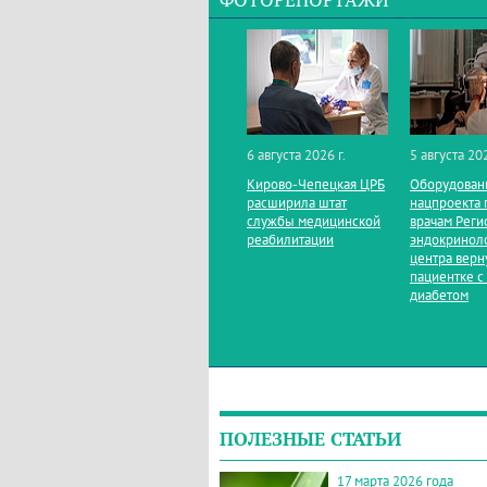
ФОТОРЕПОРТАЖИ
6 августа 2026 г.
5 августа 202
Кирово‑Чепецкая ЦРБ
Оборудован
расширила штат
нацпроекта 
службы медицинской
врачам Реги
реабилитации
эндокринол
центра верн
пациентке с
диабетом
ПОЛЕЗНЫЕ СТАТЬИ
17 марта 2026 года