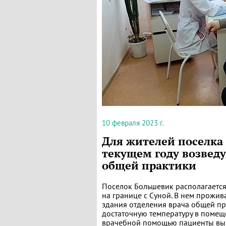
10 февраля 2023 г.
Для жителей поселка
текущем году возведу
общей практики
Поселок Большевик располагается
на границе с Суной. В нем прожив
здания отделения врача общей п
достаточную температуру в помеще
врачебной помощью пациенты вын