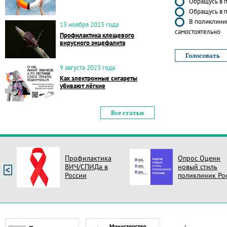
Обращусь в п
Обращусь в п
В поликлиник
13 ноября 2023 года
самостоятельно
Профилактика клещевого
вирусного энцефалита
9 августа 2023 года
Как электронные сигареты
убивают лёгкие
Все статьи
Профилактика
Опрос Оцени
ВИЧ/СПИДа в
новый стиль
России
поликлиник Ро