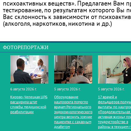
психоактивных веществ». Предлагаем Вам 
тестирование, по результатам которого Вы по
Вас склонность к зависимости от психоакти
(алкоголя, наркотиков, никотина и др.)
ФОТОРЕПОРТАЖИ
6 августа 2026 г.
5 августа 2026 г.
5 августа 2026 г.
Кирово‑Чепецкая ЦРБ
Оборудование
17 врачей и
расширила штат
нацпроекта помогло
фельдшеров получ
службы медицинской
врачам Регионального
выплаты по нацпро
реабилитации
эндокринологического
«Продолжительная
центра вернуть зрение
активная жизнь» пр
пациентке с сахарным
трудоустройстве в
диабетом
районы в текущем 