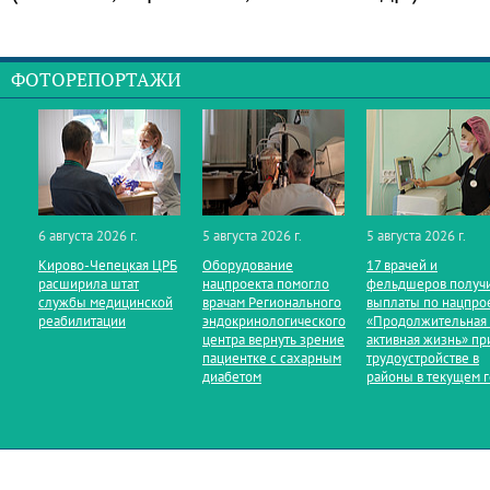
ФОТОРЕПОРТАЖИ
6 августа 2026 г.
5 августа 2026 г.
5 августа 2026 г.
Кирово‑Чепецкая ЦРБ
Оборудование
17 врачей и
расширила штат
нацпроекта помогло
фельдшеров получ
службы медицинской
врачам Регионального
выплаты по нацпро
реабилитации
эндокринологического
«Продолжительная
центра вернуть зрение
активная жизнь» пр
пациентке с сахарным
трудоустройстве в
диабетом
районы в текущем 