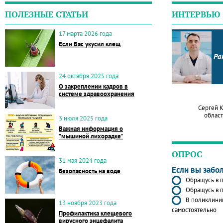
ПОЛЕЗНЫЕ СТАТЬИ
ИНТЕРВЬЮ
17 марта 2026 года
Если Вас укусил клещ
Ра
24 октября 2025 года
О закреплении кадров в
системе здравоохранения
Сергей 
област
3 июля 2025 года
Важная информация о
"мышиной лихорадке"
ОПРОС
31 мая 2024 года
Если вы забо
Безопасность на воде
Обращусь в п
Обращусь в п
В поликлиник
13 ноября 2023 года
самостоятельно
Профилактика клещевого
вирусного энцефалита