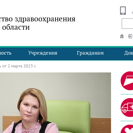
тво здравоохранения
 области
ность
Учреждения
Гражданам
До
от 2 марта 2023 г.