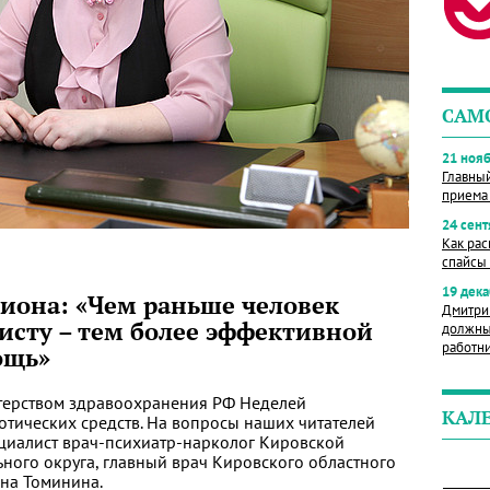
САМ
21 нояб
Главны
приема
24 сент
Как рас
спайсы 
19 дека
гиона: «Чем раньше человек
Дмитри
исту – тем более эффективной
должны
работн
ощь»
терством здравоохранения РФ Неделей
КАЛ
тических средств. На вопросы наших читателей
циалист врач-психиатр-нарколог Кировской
ного округа, главный врач Кировского областного
на Томинина.