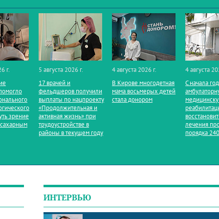
6 г.
5 августа 2026 г.
4 августа 2026 г.
4 августа 20
ие
17 врачей и
В Кирове многодетная
С начала го
помогло
фельдшеров получили
мама восьмерых детей
амбулаторн
онального
выплаты по нацпроекту
стала донором
медицинск
огического
«Продолжительная и
реабилитац
уть зрение
активная жизнь» при
восстанови
 сахарным
трудоустройстве в
лечения пр
районы в текущем году
порядка 240
ИНТЕРВЬЮ