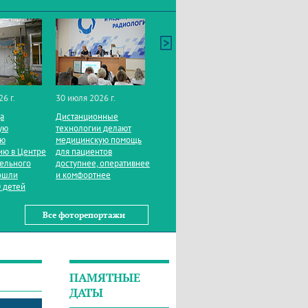
26 г.
30 июля 2026 г.
да
Дистанционные
ую
технологии делают
ую
медицинскую помощь
ию в Центре
для пациентов
тельного
доступнее, оперативнее
ошли
и комфортнее
 детей
Все фоторепортажи
ПАМЯТНЫЕ
ДАТЫ