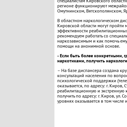
специалистам Кировского областн
регионе функционируют межрайон
Омутнинском, Вятскополянском, Я
В областном наркологическом ди
Кировской области могут пройти
эффективности реабилитационных
рекомендуем работать со специали
наркозависимым и как помочь ему
помощи на анонимной основе.
- Если быть более конкретными, г
наркотиками, получить нарколог
– На базе диспансера создана кр
консультаций населения по вопр
психологической поддержки (теле
оказывается, по адресу: г. Киров, 
реабилитационную и экстренную 
получить по адресу: г. Киров, ул. 
уровнях оказывается в том числе 