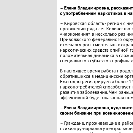
– Елена Владимировна, расскажит
с употреблением наркотиков в на
– Кировская область - регион с н
протяжении ряда лет. Количество 
«наркомания» в несколько раз ни
Приволжского федерального округа
отмечался рост смертельных отрав
наркотических средств опийной гр
положительная динамика в сложив
специалистов субъектов профилак
В настоящее время работа продол
обратившихся в медицинские орга
Ежегодно регистрируется более 1
наркопотребителей способствует 
развития заболевания. Чем раньше
эффективной будет оказанная по
– Елена Владимировна, куда жите
своим близким при возникновени
– Граждане, проживающие в район
психиатру-наркологу центральной