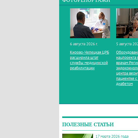
ФОТОРЕПОРТАЖИ
6 августа 2026 г.
5 августа 202
Кирово‑Чепецкая ЦРБ
Оборудован
расширила штат
нацпроекта 
службы медицинской
врачам Реги
реабилитации
эндокринол
центра верн
пациентке с
диабетом
ПОЛЕЗНЫЕ СТАТЬИ
17 марта 2026 года