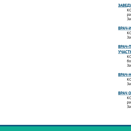
ЗАВЕД
КО
ра
За
ВРАЧ-
КО
За
ВРАЧ-
УЧАСТ
КО
бо
За
ВРАЧ-
КО
За
ВРАЧ 
КО
ра
За