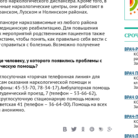
ого наркологического диспансера. Кроме того, в
ные наркологические центры, они работают в
ранском, Лузском и Нолинском районах.
спансере наркозависимые из любого района
 медицинскую реабилитацию. Для повышения
 мероприятий родственникам пациентов также
СРО
стами, чтобы понять, как правильно себя вести с
 справиться с болезнью. Возможно получение
ВРАЧ-
КО
ра
де человеку, у которого появились проблемы с
За
ическую помощь?
ВРАЧ 
углосуточная «горячая телефонная линия» для
КО
осам оказания наркологической помощи и
кл
фоны: 45-53-70, 78-34-17). Амбулаторная помощь
За
Студенческий проезд, 7 (телефон – 53-66-62),
ВРАЧ 
круглосуточную стационарную помощь можно
КО
Советская 41 (телефон – 36-64-00). Помощь на всех
За
и анонимно.
ВРАЧ-
КО
За
ВРАЧ-