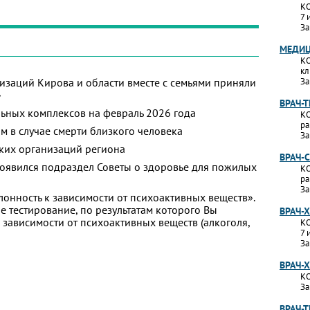
КО
7 
За
МЕДИЦ
КО
кл
изаций Кирова и области вместе с семьями приняли
За
»
ВРАЧ-
ьных комплексов на февраль 2026 года
КО
ра
м в случае смерти близкого человека
За
ких организаций региона
ВРАЧ-
появился подраздел Советы о здоровье для пожилых
КО
ра
За
лонность к зависимости от психоактивных веществ».
 тестирование, по результатам которого Вы
ВРАЧ-
 к зависимости от психоактивных веществ (алкоголя,
КО
7 
За
ВРАЧ-
КО
За
ВРАЧ-