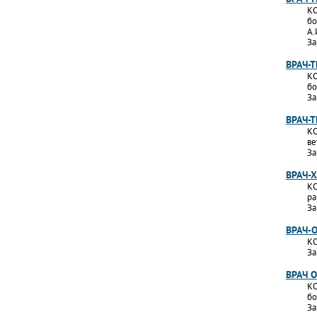
КО
бо
А.
За
ВРАЧ-
КО
бо
За
ВРАЧ-
КО
ве
За
ВРАЧ-
КО
ра
За
ВРАЧ-
КО
За
ВРАЧ 
КО
бо
За