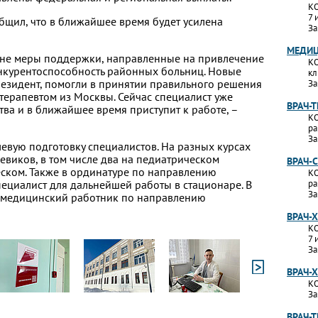
КО
7 
бщил, что в ближайшее время будет усилена
За
МЕДИЦ
не меры поддержки, направленные на привлечение
КО
нкурентоспособность районных больниц. Новые
кл
езидент, помогли в принятии правильного решения
За
терапевтом из Москвы. Сейчас специалист уже
ВРАЧ-
ва и в ближайшее время приступит к работе, –
КО
ра
За
вую подготовку специалистов. На разных курсах
евиков, в том числе два на педиатрическом
ВРАЧ-
еском. Также в ординатуре по направлению
КО
пециалист для дальнейшей работы в стационаре. В
ра
За
 медицинский работник по направлению
ВРАЧ-
КО
7 
За
ВРАЧ-
КО
За
ВРАЧ-