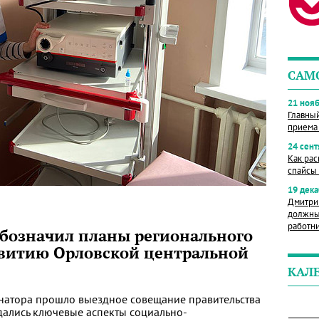
САМ
21 нояб
Главны
приема
24 сент
Как рас
спайсы 
19 дека
Дмитри
должны
работн
бозначил планы регионального
звитию Орловской центральной
КАЛ
рнатора прошло выездное совещание правительства
дались ключевые аспекты социально-