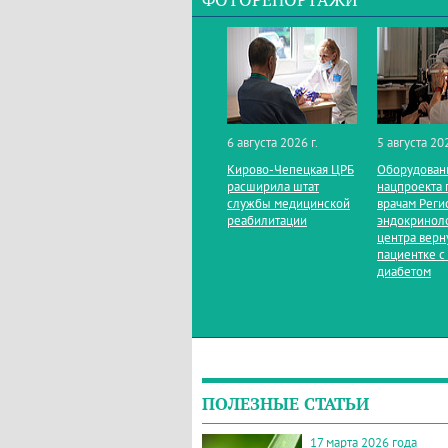
ФОТОРЕПОРТАЖИ
6 августа 2026 г.
5 августа 202
Кирово‑Чепецкая ЦРБ
Оборудован
расширила штат
нацпроекта 
службы медицинской
врачам Реги
реабилитации
эндокринол
центра верн
пациентке с
диабетом
ПОЛЕЗНЫЕ СТАТЬИ
17 марта 2026 года