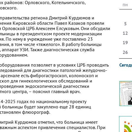
х районов: Орловского, Котельничского,
пн
овского.
 правительства региона Дмитрий Курдюмов и
нения Кировской области Павел Казаков провели
5
м Орловской ЦРБ Алексеем Елсуковым. Они обсудили
12
ольницы в президентском проекте модернизации
я. По нему в учреждение уже поставлено 23
19
ия, в том числе «тяжелого». В работу больницы
 аппарат УЗИ. Также диагностическая служба
26
орудованием.
оборудования позволяет в условиях ЦРБ проводить
Сегод
ледований для диагностики патологий желудочно-
 арсенале есть фиброгастроскоп, колоноскоп и
оскоп для гинекологических обследований и
 проведения эндоскопической диагностики
тного центра, – пояснил главный врач.
24-2025 годах по национальному проекту
 больницы будет закуплено еще 28 единиц
 установлен флюорограф.
итрий Курдюмов отметил, что больница имеет
 важным аспектом привлечения специалистов. При