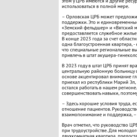
этом у ЦРБ имеются и другие рес
использоваться в полной мере.
– Орловская ЦРБ может предложи
поддержки. Это и единовременны
«Земский фельдшер» и «Вятский м
предоставляется служебное жилье
В конце 2023 года за счет облас
одна благоустроенная квартира, 
что специальные региональные в
привлечь в штат акушера-гинекол
В 2023 году в штат ЦРБ принят вр
центральную районную больницу 
основе акцентировал внимание гл
приехал из республики Марий Эл,
остался работать в нашем регион
совершенствовать навыки, поэтом
– Здесь хорошие условия труда, ес
отношение пациентов. Руководство
взаимопонимание и поддержка, – 
Врач отметил, что руководство Ц
при трудоустройстве. Для молодо
двухкомнатная квартира, предост