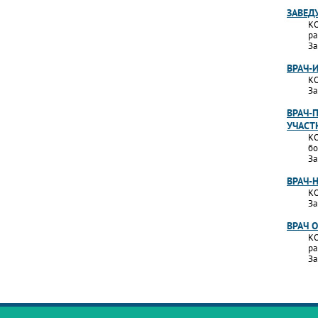
ЗАВЕД
КО
ра
За
ВРАЧ-
КО
За
ВРАЧ-
УЧАСТ
КО
бо
За
ВРАЧ-
КО
За
ВРАЧ 
КО
ра
За