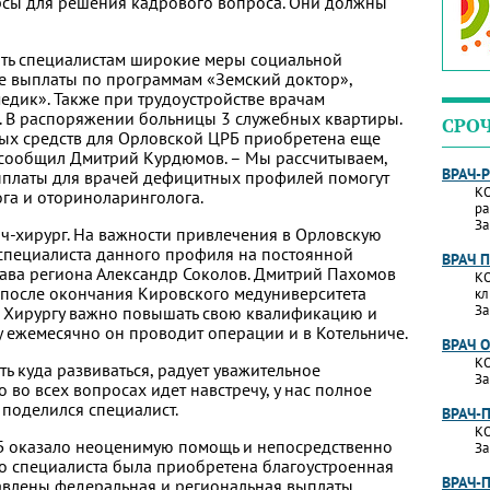
урсы для решения кадрового вопроса. Они должны
ть специалистам широкие меры социальной
е выплаты по программам «Земский доктор»,
едик». Также при трудоустройстве врачам
. В распоряжении больницы 3 служебных квартиры.
СРО
тных средств для Орловской ЦРБ приобретена еще
- сообщил Дмитрий Курдюмов. – Мы рассчитываем,
ВРАЧ-
ыплаты для врачей дефицитных профилей помогут
КО
ога и оториноларинголога.
ра
За
ач-хирург. На важности привлечения в Орловскую
специалиста данного профиля на постоянной
ВРАЧ 
ава региона Александр Соколов. Дмитрий Пахомов
КО
 после окончания Кировского медуниверситета
кл
За
е. Хирургу важно повышать свою квалификацию и
у ежемесячно он проводит операции и в Котельниче.
ВРАЧ 
КО
ть куда развиваться, радует уважительное
За
 во всех вопросах идет навстречу, у нас полное
поделился специалист.
ВРАЧ-
КО
РБ оказало неоценимую помощь и непосредственно
За
го специалиста была приобретена благоустроенная
ВРАЧ-
авлены федеральная и региональная выплаты.