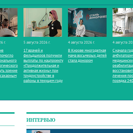
6 г.
5 августа 2026 г.
4 августа 2026 г.
4 августа 20
ие
17 врачей и
В Кирове многодетная
С начала го
помогло
фельдшеров получили
мама восьмерых детей
амбулаторн
онального
выплаты по нацпроекту
стала донором
медицинск
огического
«Продолжительная и
реабилитац
уть зрение
активная жизнь» при
восстанови
 сахарным
трудоустройстве в
лечения пр
районы в текущем году
порядка 240
ИНТЕРВЬЮ