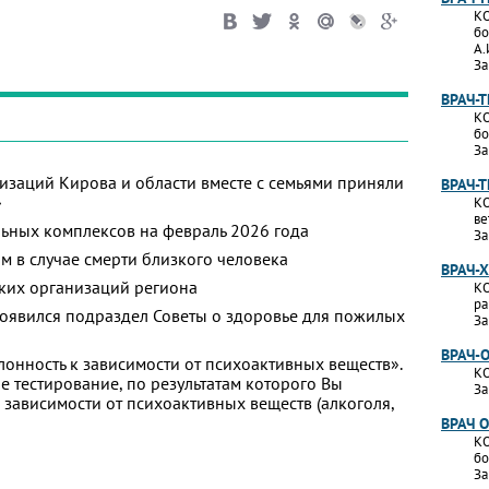
КО
бо
А.
За
ВРАЧ-
КО
бо
За
изаций Кирова и области вместе с семьями приняли
ВРАЧ-
»
КО
ве
ьных комплексов на февраль 2026 года
За
м в случае смерти близкого человека
ВРАЧ-
ких организаций региона
КО
ра
появился подраздел Советы о здоровье для пожилых
За
ВРАЧ-
лонность к зависимости от психоактивных веществ».
КО
 тестирование, по результатам которого Вы
За
 к зависимости от психоактивных веществ (алкоголя,
ВРАЧ 
КО
бо
За