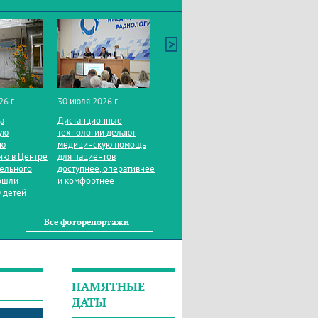
26 г.
30 июля 2026 г.
да
Дистанционные
ую
технологии делают
ую
медицинскую помощь
ию в Центре
для пациентов
тельного
доступнее, оперативнее
ошли
и комфортнее
 детей
Все фоторепортажи
ПАМЯТНЫЕ
ДАТЫ