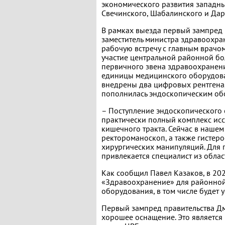
экономического развития западны
Свечинского, Шабалинского и Дар
В рамках выезда первый зампред
заместитель министра здравоохра
рабочую встречу с главным врачо
участие центральной районной б
первичного звена здравоохранени
единицы медицинского оборудован
внедрены два цифровых рентгена,
пополнилась эндоскопическим об
– Поступление эндоскопического 
практически полный комплекс исс
кишечного тракта. Сейчас в нашем
ректороманоскоп, а также гистер
хирургических манипуляций. Для
привлекается специалист из облас
Как сообщил Павел Казаков, в 20
«Здравоохранение» для районной
оборудования, в том числе будет
Первый зампред правительства Дм
хорошее оснащение. Это является