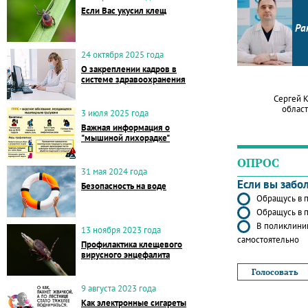
Если Вас укусил клещ
Ра
24 октября 2025 года
О закреплении кадров в
системе здравоохранения
Сергей 
област
3 июля 2025 года
Важная информация о
"мышиной лихорадке"
ОПРОС
31 мая 2024 года
Если вы забо
Безопасность на воде
Обращусь в п
Обращусь в п
В поликлиник
13 ноября 2023 года
самостоятельно
Профилактика клещевого
вирусного энцефалита
9 августа 2023 года
Как электронные сигареты