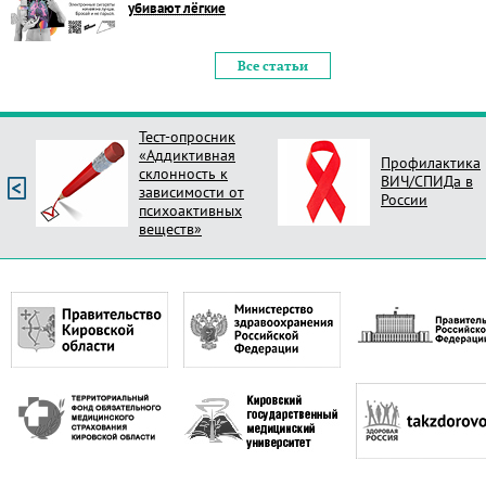
убивают лёгкие
Все статьи
Тест-опросник
«Аддиктивная
Профилактика
склонность к
ВИЧ/СПИДа в
зависимости от
России
психоактивных
веществ»