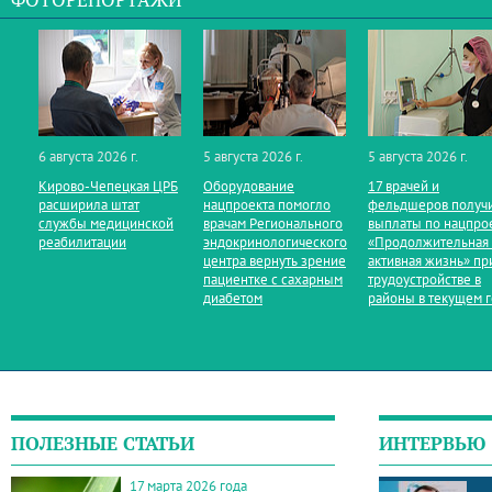
ФОТОРЕПОРТАЖИ
6 августа 2026 г.
5 августа 2026 г.
5 августа 2026 г.
Кирово‑Чепецкая ЦРБ
Оборудование
17 врачей и
расширила штат
нацпроекта помогло
фельдшеров получ
службы медицинской
врачам Регионального
выплаты по нацпро
реабилитации
эндокринологического
«Продолжительная
центра вернуть зрение
активная жизнь» пр
пациентке с сахарным
трудоустройстве в
диабетом
районы в текущем 
ПОЛЕЗНЫЕ СТАТЬИ
ИНТЕРВЬЮ
17 марта 2026 года