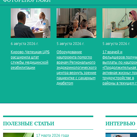
ФОТОРЕПОРТАЖИ
6 августа 2026 г.
5 августа 2026 г.
5 августа 2026 г.
Кирово‑Чепецкая ЦРБ
Оборудование
17 врачей и
расширила штат
нацпроекта помогло
фельдшеров получ
службы медицинской
врачам Регионального
выплаты по нацпро
реабилитации
эндокринологического
«Продолжительная
центра вернуть зрение
активная жизнь» пр
пациентке с сахарным
трудоустройстве в
диабетом
районы в текущем 
ПОЛЕЗНЫЕ СТАТЬИ
ИНТЕРВЬЮ
17 марта 2026 года