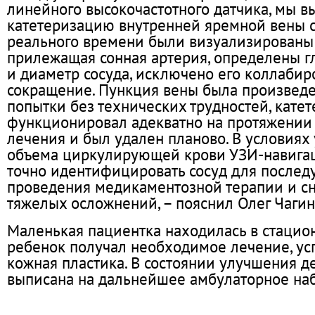
линейного высокочастотного датчика, мы 
катетеризацию внутренней яремной вены с
реального времени были визуализированы
прилежащая сонная артерия, определены г
и диаметр сосуда, исключено его коллабиро
сокращение. Пункция вены была произведе
попытки без технических трудностей, катет
функционировал адекватно на протяжении 
лечения и был удален планово. В условия
объема циркулирующей крови УЗИ-навига
точно идентифицировать сосуд для после
проведения медикаментозной терапии и сн
тяжелых осложнений, – пояснил Олег Чагин
Маленькая пациентка находилась в стацион
ребенок получал необходимое лечение, у
кожная пластика. В состоянии улучшения д
выписана на дальнейшее амбулаторное на