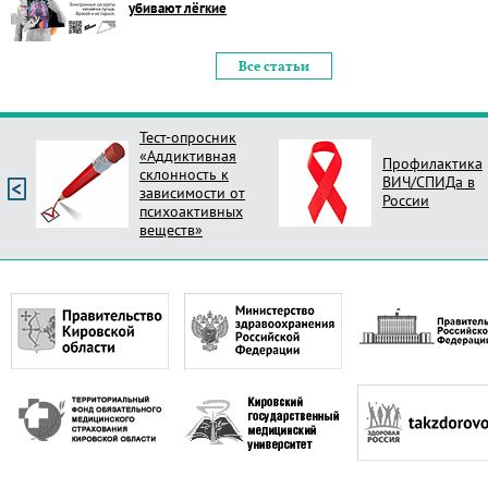
убивают лёгкие
Все статьи
Тест-опросник
«Аддиктивная
Профилактика
склонность к
ВИЧ/СПИДа в
зависимости от
России
психоактивных
веществ»