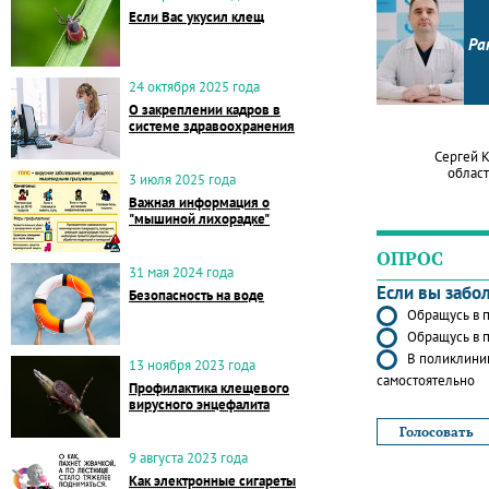
Если Вас укусил клещ
Ра
24 октября 2025 года
О закреплении кадров в
системе здравоохранения
Сергей 
област
3 июля 2025 года
Важная информация о
"мышиной лихорадке"
ОПРОС
31 мая 2024 года
Если вы забо
Безопасность на воде
Обращусь в п
Обращусь в п
В поликлиник
13 ноября 2023 года
самостоятельно
Профилактика клещевого
вирусного энцефалита
9 августа 2023 года
Как электронные сигареты