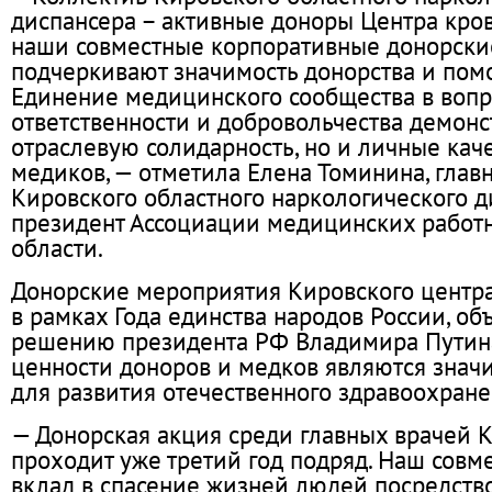
диспансера – активные доноры Центра кров
наши совместные корпоративные донорски
подчеркивают значимость донорства и пом
Единение медицинского сообщества в вопр
ответственности и добровольчества демонс
отраслевую солидарность, но и личные кач
медиков, — отметила Елена Томинина, глав
Кировского областного наркологического д
президент Ассоциации медицинских работ
области.
Донорские мероприятия Кировского центра
в рамках Года единства народов России, об
решению президента РФ Владимира Путин
ценности доноров и медков являются зна
для развития отечественного здравоохране
— Донорская акция среди главных врачей 
проходит уже третий год подряд. Наш сов
вклад в спасение жизней людей посредств