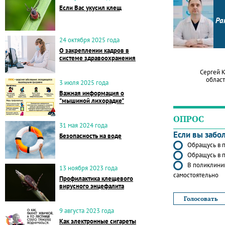
Если Вас укусил клещ
Ра
24 октября 2025 года
О закреплении кадров в
системе здравоохранения
Сергей 
област
3 июля 2025 года
Важная информация о
"мышиной лихорадке"
ОПРОС
31 мая 2024 года
Если вы забо
Безопасность на воде
Обращусь в п
Обращусь в п
В поликлиник
13 ноября 2023 года
самостоятельно
Профилактика клещевого
вирусного энцефалита
9 августа 2023 года
Как электронные сигареты