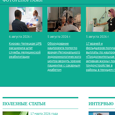
ФОТОРЕПОРТАЖИ
6 августа 2026 г.
5 августа 2026 г.
5 августа 2026 г.
Кирово‑Чепецкая ЦРБ
Оборудование
17 врачей и
расширила штат
нацпроекта помогло
фельдшеров получ
службы медицинской
врачам Регионального
выплаты по нацпро
реабилитации
эндокринологического
«Продолжительная
центра вернуть зрение
активная жизнь» пр
пациентке с сахарным
трудоустройстве в
диабетом
районы в текущем 
ПОЛЕЗНЫЕ СТАТЬИ
ИНТЕРВЬЮ
17 марта 2026 года