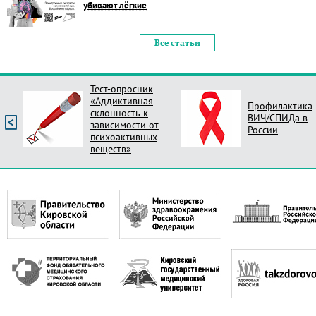
убивают лёгкие
Все статьи
Тест-опросник
«Аддиктивная
Профилактика
склонность к
ВИЧ/СПИДа в
зависимости от
России
психоактивных
веществ»