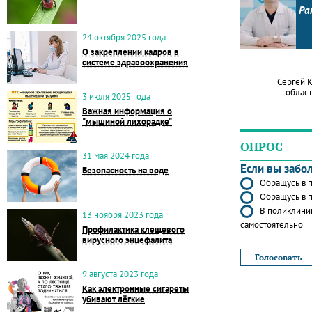
Ра
24 октября 2025 года
О закреплении кадров в
системе здравоохранения
Сергей 
област
3 июля 2025 года
Важная информация о
"мышиной лихорадке"
ОПРОС
31 мая 2024 года
Если вы забо
Безопасность на воде
Обращусь в п
Обращусь в п
В поликлиник
13 ноября 2023 года
самостоятельно
Профилактика клещевого
вирусного энцефалита
9 августа 2023 года
Как электронные сигареты
убивают лёгкие