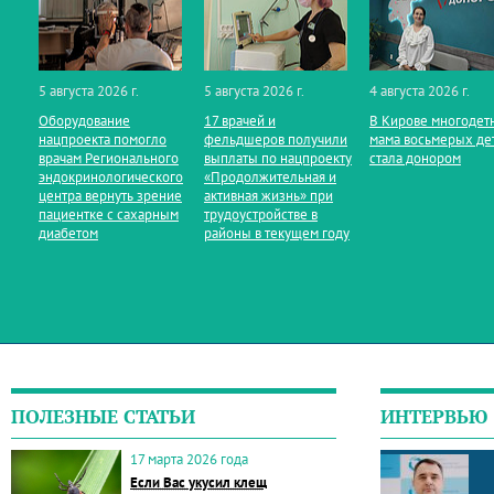
5 августа 2026 г.
5 августа 2026 г.
4 августа 2026 г.
Оборудование
17 врачей и
В Кирове многодет
нацпроекта помогло
фельдшеров получили
мама восьмерых де
врачам Регионального
выплаты по нацпроекту
стала донором
эндокринологического
«Продолжительная и
центра вернуть зрение
активная жизнь» при
пациентке с сахарным
трудоустройстве в
диабетом
районы в текущем году
ПОЛЕЗНЫЕ СТАТЬИ
ИНТЕРВЬЮ
17 марта 2026 года
Если Вас укусил клещ