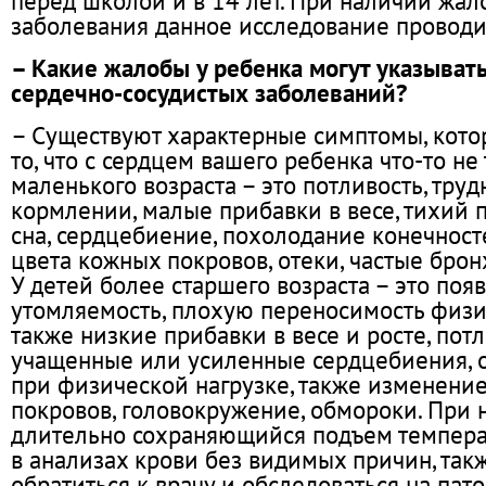
перед школой и в 14 лет. При наличии жал
заболевания данное исследование проводи
– Какие жалобы у ребенка могут указыват
сердечно-сосудистых заболеваний?
– Существуют характерные симптомы, кото
то, что с сердцем вашего ребенка что-то не 
маленького возраста – это потливость, труд
кормлении, малые прибавки в весе, тихий 
сна, сердцебиение, похолодание конечност
цвета кожных покровов, отеки, частые брон
У детей более старшего возраста – это поя
утомляемость, плохую переносимость физи
также низкие прибавки в весе и росте, пот
учащенные или усиленные сердцебиения, 
при физической нагрузке, также изменени
покровов, головокружение, обмороки. При 
длительно сохраняющийся подъем темпера
в анализах крови без видимых причин, так
обратиться к врачу и обследоваться на пат