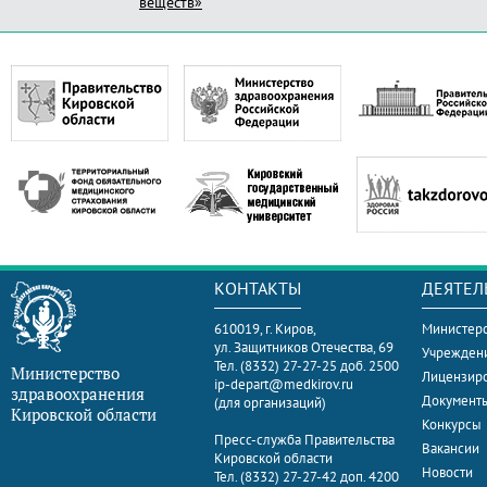
веществ»
КОНТАКТЫ
ДЕЯТЕЛ
610019, г. Киров,
Министерс
ул. Защитников Отечества, 69
Учрежден
Тел. (8332) 27-27-25 доб. 2500
Министерство
Лицензир
ip-depart@medkirov.ru
здравоохранения
Документ
(для организаций)
Кировской области
Конкурсы
Пресс-служба Правительства
Вакансии
Кировской области
Новости
Тел. (8332) 27-27-42 доп. 4200