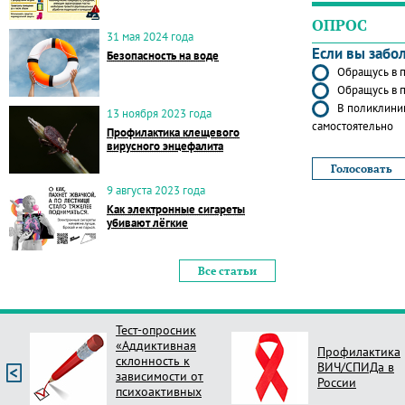
ОПРОС
31 мая 2024 года
Если вы забо
Безопасность на воде
Обращусь в п
Обращусь в п
В поликлиник
13 ноября 2023 года
самостоятельно
Профилактика клещевого
вирусного энцефалита
9 августа 2023 года
Как электронные сигареты
убивают лёгкие
Все статьи
Тест-опросник
«Аддиктивная
Профилактика
склонность к
ВИЧ/СПИДа в
зависимости от
России
психоактивных