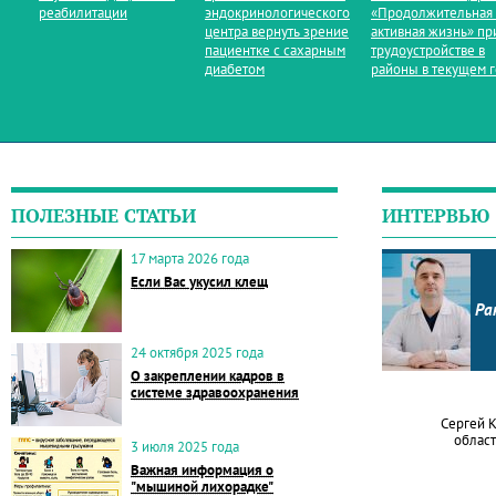
реабилитации
эндокринологического
«Продолжительная
центра вернуть зрение
активная жизнь» пр
пациентке с сахарным
трудоустройстве в
диабетом
районы в текущем 
ПОЛЕЗНЫЕ СТАТЬИ
ИНТЕРВЬЮ
17 марта 2026 года
Если Вас укусил клещ
Ра
24 октября 2025 года
О закреплении кадров в
системе здравоохранения
Сергей 
област
3 июля 2025 года
Важная информация о
"мышиной лихорадке"