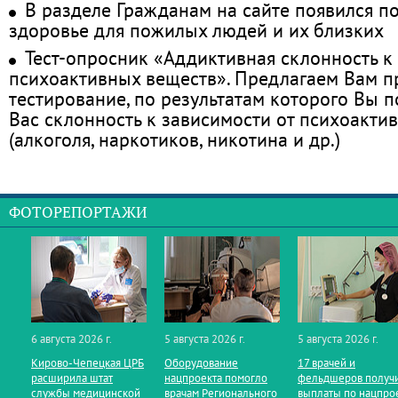
В разделе Гражданам на сайте появился п
здоровье для пожилых людей и их близких
Тест-опросник «Аддиктивная склонность к
психоактивных веществ». Предлагаем Вам 
тестирование, по результатам которого Вы по
Вас склонность к зависимости от психоакти
(алкоголя, наркотиков, никотина и др.)
ФОТОРЕПОРТАЖИ
6 августа 2026 г.
5 августа 2026 г.
5 августа 2026 г.
Кирово‑Чепецкая ЦРБ
Оборудование
17 врачей и
расширила штат
нацпроекта помогло
фельдшеров получ
службы медицинской
врачам Регионального
выплаты по нацпро