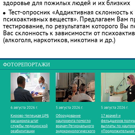
здоровье для пожилых людей и их близких
Тест-опросник «Аддиктивная склонность к
психоактивных веществ». Предлагаем Вам 
тестирование, по результатам которого Вы по
Вас склонность к зависимости от психоакти
(алкоголя, наркотиков, никотина и др.)
ФОТОРЕПОРТАЖИ
6 августа 2026 г.
5 августа 2026 г.
5 августа 2026 г.
Кирово‑Чепецкая ЦРБ
Оборудование
17 врачей и
расширила штат
нацпроекта помогло
фельдшеров получ
службы медицинской
врачам Регионального
выплаты по нацпро
реабилитации
эндокринологического
«Продолжительная