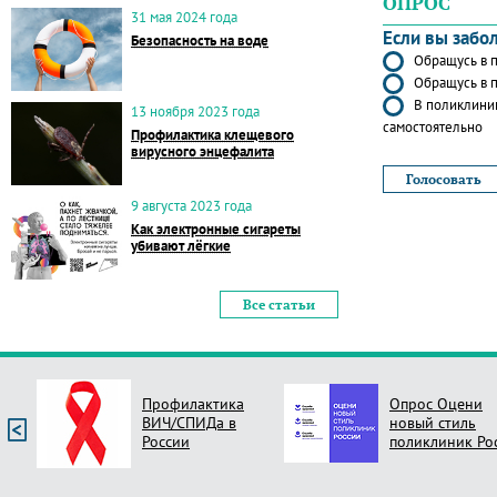
ОПРОС
31 мая 2024 года
Если вы забо
Безопасность на воде
Обращусь в п
Обращусь в п
В поликлиник
13 ноября 2023 года
самостоятельно
Профилактика клещевого
вирусного энцефалита
9 августа 2023 года
Как электронные сигареты
убивают лёгкие
Все статьи
Профилактика
Опрос Оцени
ВИЧ/СПИДа в
новый стиль
России
поликлиник Ро