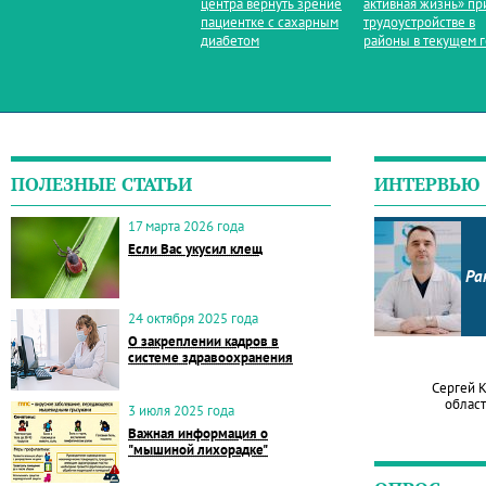
центра вернуть зрение
активная жизнь» пр
пациентке с сахарным
трудоустройстве в
диабетом
районы в текущем 
ПОЛЕЗНЫЕ СТАТЬИ
ИНТЕРВЬЮ
17 марта 2026 года
Если Вас укусил клещ
Ра
24 октября 2025 года
О закреплении кадров в
системе здравоохранения
Сергей 
област
3 июля 2025 года
Важная информация о
"мышиной лихорадке"