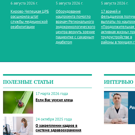
6 августа 2026 г.
5 августа 2026 г.
5 августа 2026 г.
Кирово‑Чепецкая ЦРБ
Оборудование
17 врачей и
расширила штат
нацпроекта помогло
фельдшеров получ
службы медицинской
врачам Регионального
выплаты по нацпро
реабилитации
эндокринологического
«Продолжительная
центра вернуть зрение
активная жизнь» пр
пациентке с сахарным
трудоустройстве в
диабетом
районы в текущем 
ПОЛЕЗНЫЕ СТАТЬИ
ИНТЕРВЬЮ
17 марта 2026 года
Если Вас укусил клещ
Ра
24 октября 2025 года
О закреплении кадров в
системе здравоохранения