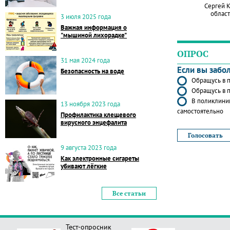
Сергей 
област
3 июля 2025 года
Важная информация о
"мышиной лихорадке"
ОПРОС
31 мая 2024 года
Если вы забо
Безопасность на воде
Обращусь в п
Обращусь в п
В поликлиник
13 ноября 2023 года
самостоятельно
Профилактика клещевого
вирусного энцефалита
9 августа 2023 года
Как электронные сигареты
убивают лёгкие
Все статьи
Тест-опросник