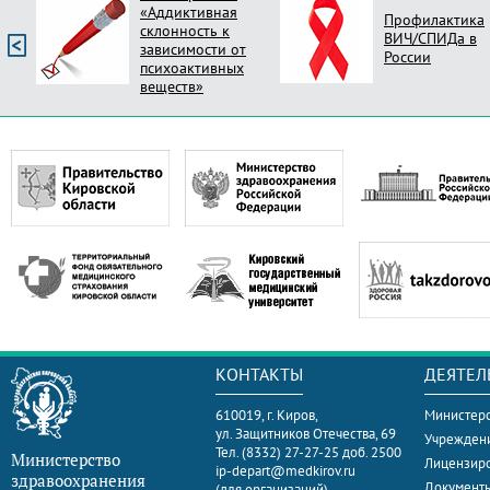
«Аддиктивная
Профилактика
склонность к
ВИЧ/СПИДа в
зависимости от
России
психоактивных
веществ»
КОНТАКТЫ
ДЕЯТЕЛ
610019, г. Киров,
Министерс
ул. Защитников Отечества, 69
Учрежден
Тел. (8332) 27-27-25 доб. 2500
Министерство
Лицензир
ip-depart@medkirov.ru
здравоохранения
Документ
(для организаций)