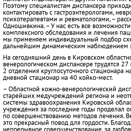
Поэтому специалистам диспансера приходи
контактировать с гастроэнтерологами, невр
психотерапевтами и ревматологами, – расс
Одношивкина. – У нас есть все возможности
комплексного обследования и лечения пац
мы применяем индивидуальный подбор схе
дальнейшим динамическим наблюдением з
На сегодняшний день в Кировском областн
венерологическом диспансере трудятся 27 
2 отделения круглосуточного стационара на
дневной стационар на 40 койко-мест.
– Областной кожно-венерологический дисп
старейших медучреждений региона и неот
системы здравоохранения Кировской облас
учреждения за последние годы проделал о
по совершенствованию методов лечения. В
это прекрасный повод для гордости. Благо
непрерывное совершенствование, за любов