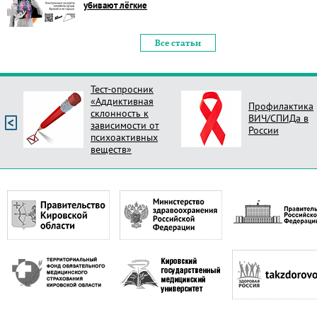
убивают лёгкие
Все статьи
Тест-опросник
«Аддиктивная
Профилактика
склонность к
ВИЧ/СПИДа в
зависимости от
России
психоактивных
веществ»