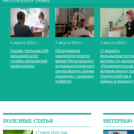
ФОТОРЕПОРТАЖИ
6 августа 2026 г.
5 августа 2026 г.
5 августа 2026 г.
Кирово‑Чепецкая ЦРБ
Оборудование
17 врачей и
расширила штат
нацпроекта помогло
фельдшеров получ
службы медицинской
врачам Регионального
выплаты по нацпро
реабилитации
эндокринологического
«Продолжительная
центра вернуть зрение
активная жизнь» пр
пациентке с сахарным
трудоустройстве в
диабетом
районы в текущем 
ПОЛЕЗНЫЕ СТАТЬИ
ИНТЕРВЬЮ
17 марта 2026 года