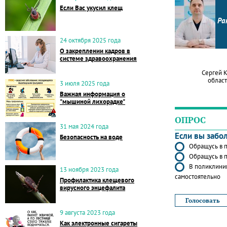
Если Вас укусил клещ
Ра
24 октября 2025 года
О закреплении кадров в
системе здравоохранения
Сергей 
област
3 июля 2025 года
Важная информация о
"мышиной лихорадке"
ОПРОС
31 мая 2024 года
Если вы забо
Безопасность на воде
Обращусь в п
Обращусь в п
В поликлиник
13 ноября 2023 года
самостоятельно
Профилактика клещевого
вирусного энцефалита
9 августа 2023 года
Как электронные сигареты