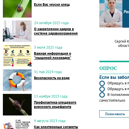
Если Вас укусил клещ
Ра
24 октября 2025 года
О закреплении кадров в
системе здравоохранения
Сергей 
област
3 июля 2025 года
Важная информация о
"мышиной лихорадке"
ОПРОС
31 мая 2024 года
Если вы забо
Безопасность на воде
Обращусь в п
Обращусь в п
В поликлиник
13 ноября 2023 года
самостоятельно
Профилактика клещевого
вирусного энцефалита
9 августа 2023 года
Как электронные сигареты