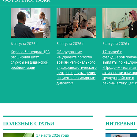
ФОТОРЕПОРТАЖИ
6 августа 2026 г.
5 августа 2026 г.
5 августа 2026 г.
Кирово‑Чепецкая ЦРБ
Оборудование
17 врачей и
расширила штат
нацпроекта помогло
фельдшеров получ
службы медицинской
врачам Регионального
выплаты по нацпро
реабилитации
эндокринологического
«Продолжительная
центра вернуть зрение
активная жизнь» пр
пациентке с сахарным
трудоустройстве в
диабетом
районы в текущем 
ПОЛЕЗНЫЕ СТАТЬИ
ИНТЕРВЬЮ
17 марта 2026 года