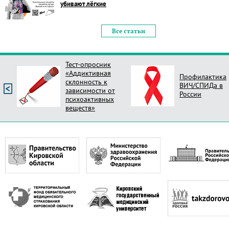
убивают лёгкие
Все статьи
Тест-опросник
«Аддиктивная
Профилактика
склонность к
ВИЧ/СПИДа в
зависимости от
России
психоактивных
веществ»