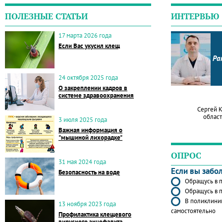
ПОЛЕЗНЫЕ СТАТЬИ
ИНТЕРВЬЮ
17 марта 2026 года
Если Вас укусил клещ
Ра
24 октября 2025 года
О закреплении кадров в
системе здравоохранения
Сергей 
област
3 июля 2025 года
Важная информация о
"мышиной лихорадке"
ОПРОС
31 мая 2024 года
Если вы забо
Безопасность на воде
Обращусь в п
Обращусь в п
В поликлиник
13 ноября 2023 года
самостоятельно
Профилактика клещевого
вирусного энцефалита