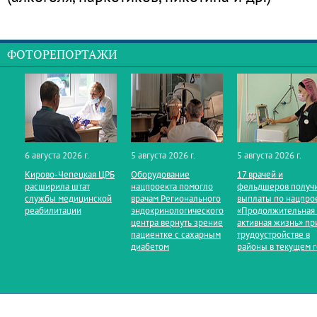
ФОТОРЕПОРТАЖИ
6 августа 2026 г.
5 августа 2026 г.
5 августа 2026 г.
Кирово‑Чепецкая ЦРБ
Оборудование
17 врачей и
расширила штат
нацпроекта помогло
фельдшеров получ
службы медицинской
врачам Регионального
выплаты по нацпро
реабилитации
эндокринологического
«Продолжительная
центра вернуть зрение
активная жизнь» пр
пациентке с сахарным
трудоустройстве в
диабетом
районы в текущем 