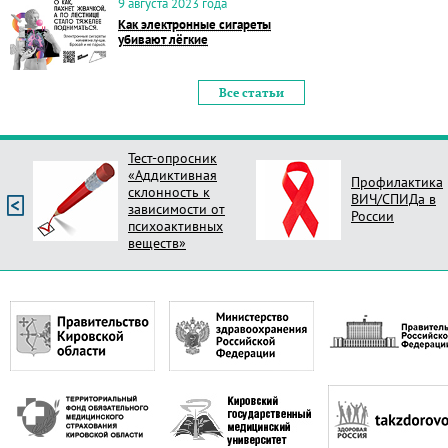
9 августа 2023 года
Как электронные сигареты
убивают лёгкие
Все статьи
Тест-опросник
«Аддиктивная
Профилактика
склонность к
ВИЧ/СПИДа в
зависимости от
России
психоактивных
веществ»