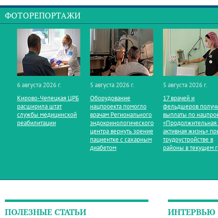
ФОТОРЕПОРТАЖИ
6 августа 2026 г.
5 августа 2026 г.
5 августа 2026 г.
Кирово‑Чепецкая ЦРБ
Оборудование
17 врачей и
расширила штат
нацпроекта помогло
фельдшеров получ
службы медицинской
врачам Регионального
выплаты по нацпро
реабилитации
эндокринологического
«Продолжительная
центра вернуть зрение
активная жизнь» пр
пациентке с сахарным
трудоустройстве в
диабетом
районы в текущем 
ПОЛЕЗНЫЕ СТАТЬИ
ИНТЕРВЬЮ